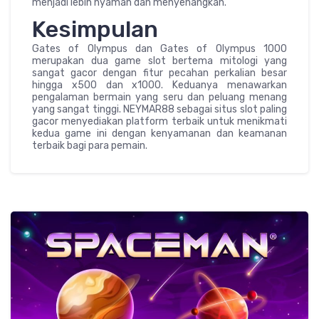
menjadi lebih nyaman dan menyenangkan.
Kesimpulan
Gates of Olympus dan Gates of Olympus 1000
merupakan dua game slot bertema mitologi yang
sangat gacor dengan fitur pecahan perkalian besar
hingga x500 dan x1000. Keduanya menawarkan
pengalaman bermain yang seru dan peluang menang
yang sangat tinggi. NEYMAR88 sebagai situs slot paling
gacor menyediakan platform terbaik untuk menikmati
kedua game ini dengan kenyamanan dan keamanan
terbaik bagi para pemain.