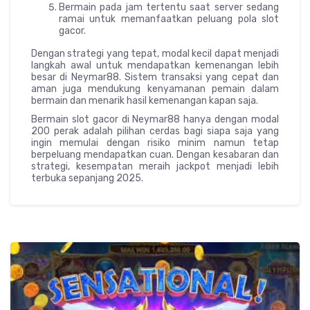
Bermain pada jam tertentu saat server sedang
ramai untuk memanfaatkan peluang pola slot
gacor.
Dengan strategi yang tepat, modal kecil dapat menjadi
langkah awal untuk mendapatkan kemenangan lebih
besar di Neymar88. Sistem transaksi yang cepat dan
aman juga mendukung kenyamanan pemain dalam
bermain dan menarik hasil kemenangan kapan saja.
Bermain slot gacor di Neymar88 hanya dengan modal
200 perak adalah pilihan cerdas bagi siapa saja yang
ingin memulai dengan risiko minim namun tetap
berpeluang mendapatkan cuan. Dengan kesabaran dan
strategi, kesempatan meraih jackpot menjadi lebih
terbuka sepanjang 2025.