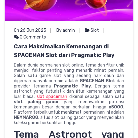
On 26 Jun 2025
By admin
Slot
0 Comments
Cara Maksimalkan Kemenangan di
SPACEMAN Slot dari Pragmatic Play
Dalam dunia permainan slot online, tema dan fitur unik
menjadi faktor penting yang menarik minat pemain.
Salah satu game slot yang sedang naik daun dan
digemari banyak pemain adalah
SPACEMAN Slot
dari
provider ternama
Pragmatic Play
. Dengan tema
astronot yang futuristik dan fitur kemenangan yang
luar biasa,
slot spaceman
dikenal sebagai salah satu
slot paling gacor
yang menawarkan potensi
kemenangan besar dengan perkalian hingga
x5000
.
Platform terbaik untuk menikmati permainan ini adalah
NEYMAR88
, situs slot paling gacor yang menyediakan
koleksi game berkualitas tinggi.
Tema Astronot yang