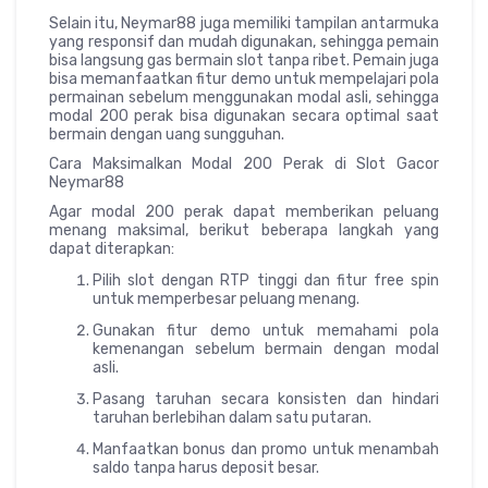
Selain itu, Neymar88 juga memiliki tampilan antarmuka
yang responsif dan mudah digunakan, sehingga pemain
bisa langsung gas bermain slot tanpa ribet. Pemain juga
bisa memanfaatkan fitur demo untuk mempelajari pola
permainan sebelum menggunakan modal asli, sehingga
modal 200 perak bisa digunakan secara optimal saat
bermain dengan uang sungguhan.
Cara Maksimalkan Modal 200 Perak di Slot Gacor
Neymar88
Agar modal 200 perak dapat memberikan peluang
menang maksimal, berikut beberapa langkah yang
dapat diterapkan:
Pilih slot dengan RTP tinggi dan fitur free spin
untuk memperbesar peluang menang.
Gunakan fitur demo untuk memahami pola
kemenangan sebelum bermain dengan modal
asli.
Pasang taruhan secara konsisten dan hindari
taruhan berlebihan dalam satu putaran.
Manfaatkan bonus dan promo untuk menambah
saldo tanpa harus deposit besar.