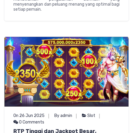
menyenangkan dan peluang menang yang optimal bagi
setiap pemain.
On 26 Jun 2025
By admin
Slot
0 Comments
RTP Tinggi dan Jackpot Besar,