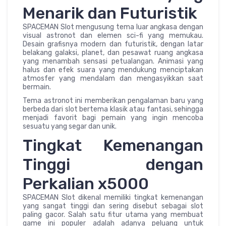
Menarik dan Futuristik
SPACEMAN Slot mengusung tema luar angkasa dengan
visual astronot dan elemen sci-fi yang memukau.
Desain grafisnya modern dan futuristik, dengan latar
belakang galaksi, planet, dan pesawat ruang angkasa
yang menambah sensasi petualangan. Animasi yang
halus dan efek suara yang mendukung menciptakan
atmosfer yang mendalam dan mengasyikkan saat
bermain.
Tema astronot ini memberikan pengalaman baru yang
berbeda dari slot bertema klasik atau fantasi, sehingga
menjadi favorit bagi pemain yang ingin mencoba
sesuatu yang segar dan unik.
Tingkat Kemenangan
Tinggi dengan
Perkalian x5000
SPACEMAN Slot dikenal memiliki tingkat kemenangan
yang sangat tinggi dan sering disebut sebagai slot
paling gacor. Salah satu fitur utama yang membuat
game ini populer adalah adanya peluang untuk