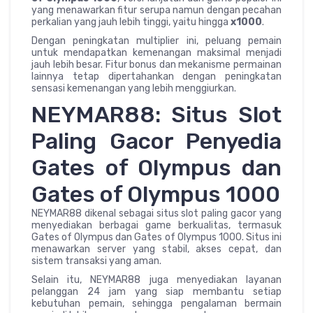
yang menawarkan fitur serupa namun dengan pecahan
perkalian yang jauh lebih tinggi, yaitu hingga
x1000
.
Dengan peningkatan multiplier ini, peluang pemain
untuk mendapatkan kemenangan maksimal menjadi
jauh lebih besar. Fitur bonus dan mekanisme permainan
lainnya tetap dipertahankan dengan peningkatan
sensasi kemenangan yang lebih menggiurkan.
NEYMAR88: Situs Slot
Paling Gacor Penyedia
Gates of Olympus dan
Gates of Olympus 1000
NEYMAR88 dikenal sebagai situs slot paling gacor yang
menyediakan berbagai game berkualitas, termasuk
Gates of Olympus dan Gates of Olympus 1000. Situs ini
menawarkan server yang stabil, akses cepat, dan
sistem transaksi yang aman.
Selain itu, NEYMAR88 juga menyediakan layanan
pelanggan 24 jam yang siap membantu setiap
kebutuhan pemain, sehingga pengalaman bermain