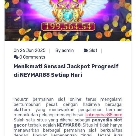
On 26 Jun 2025
By admin
Slot
0 Comments
Menikmati Sensasi Jackpot Progresif
di NEYMAR88 Setiap Hari
Industri permainan slot online terus mengalami
pertumbuhan pesat dengan hadirnya berbagai
platform yang menawarkan pengalaman bermain
menarik dan peluang menang besar.
linkneymar88.com
Salah satu situs yang dikenal sebagai
penyedia slot
gacor
terbaik adalah
NEYMAR88
. Situs ini tidak hanya
menawarkan berbagai permainan slot berkualitas
dengan tingkat kemenangan tinggi, tetapi juga