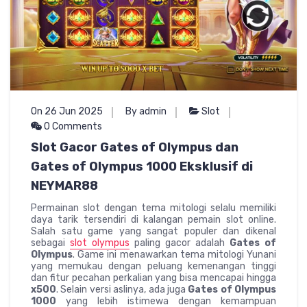
On 26 Jun 2025
By admin
Slot
0 Comments
Slot Gacor Gates of Olympus dan
Gates of Olympus 1000 Eksklusif di
NEYMAR88
Permainan slot dengan tema mitologi selalu memiliki
daya tarik tersendiri di kalangan pemain slot online.
Salah satu game yang sangat populer dan dikenal
sebagai
slot olympus
paling gacor adalah
Gates of
Olympus
. Game ini menawarkan tema mitologi Yunani
yang memukau dengan peluang kemenangan tinggi
dan fitur pecahan perkalian yang bisa mencapai hingga
x500
. Selain versi aslinya, ada juga
Gates of Olympus
1000
yang lebih istimewa dengan kemampuan