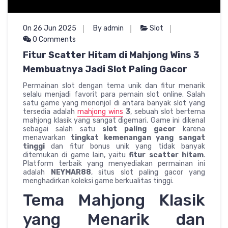
On 26 Jun 2025
By admin
Slot
0 Comments
Fitur Scatter Hitam di Mahjong Wins 3
Membuatnya Jadi Slot Paling Gacor
Permainan slot dengan tema unik dan fitur menarik
selalu menjadi favorit para pemain slot online. Salah
satu game yang menonjol di antara banyak slot yang
tersedia adalah
mahjong wins
3
, sebuah slot bertema
mahjong klasik yang sangat digemari. Game ini dikenal
sebagai salah satu
slot paling gacor
karena
menawarkan
tingkat kemenangan yang sangat
tinggi
dan fitur bonus unik yang tidak banyak
ditemukan di game lain, yaitu
fitur scatter hitam
.
Platform terbaik yang menyediakan permainan ini
adalah
NEYMAR88
, situs slot paling gacor yang
menghadirkan koleksi game berkualitas tinggi.
Tema Mahjong Klasik
yang Menarik dan