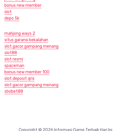
bonus new member
slot
depo 5k
mahjong ways 2
situs garansi kekalahan
slot gacor gampang menang
slot88
slot resmi
spaceman
bonus new member 100
slot deposit qris
slot gacor gampang menang
sbobet88
Copyright © 2026 Informasi Game Terbaik Hari Ini