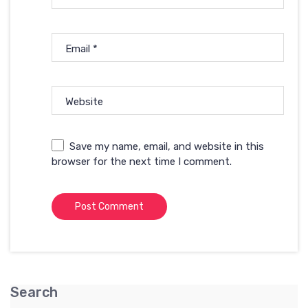
Email
*
Website
Save my name, email, and website in this
browser for the next time I comment.
Search