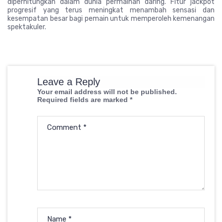
diperhitungkan dalam dunia permainan daring. Fitur jackpot
progresif yang terus meningkat menambah sensasi dan
kesempatan besar bagi pemain untuk memperoleh kemenangan
spektakuler.
Leave a Reply
Your email address will not be published.
Required fields are marked
*
Comment
*
Name
*