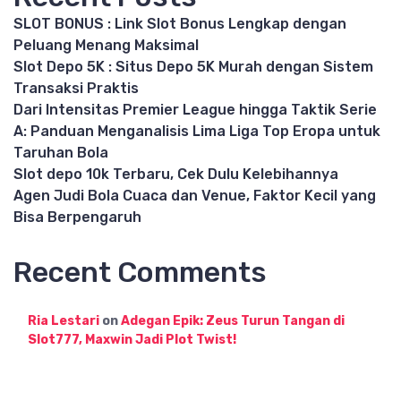
SLOT BONUS : Link Slot Bonus Lengkap dengan
Peluang Menang Maksimal
Slot Depo 5K : Situs Depo 5K Murah dengan Sistem
Transaksi Praktis
Dari Intensitas Premier League hingga Taktik Serie
A: Panduan Menganalisis Lima Liga Top Eropa untuk
Taruhan Bola
Slot depo 10k Terbaru, Cek Dulu Kelebihannya
Agen Judi Bola Cuaca dan Venue, Faktor Kecil yang
Bisa Berpengaruh
Recent Comments
Ria Lestari
on
Adegan Epik: Zeus Turun Tangan di
Slot777, Maxwin Jadi Plot Twist!