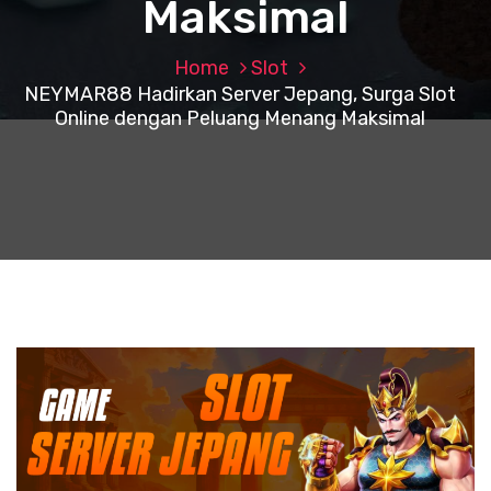
Maksimal
Home
Slot
NEYMAR88 Hadirkan Server Jepang, Surga Slot
Online dengan Peluang Menang Maksimal