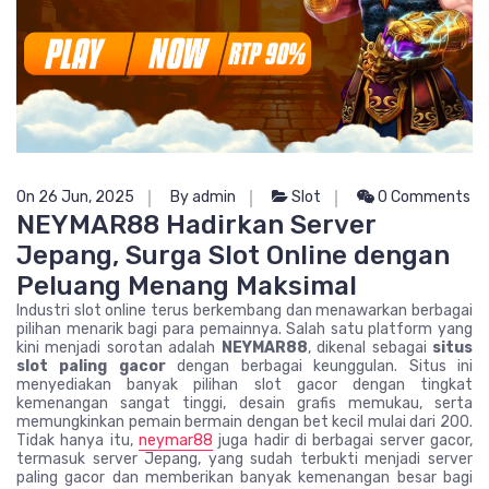
On 26 Jun, 2025
By admin
Slot
0 Comments
NEYMAR88 Hadirkan Server
Jepang, Surga Slot Online dengan
Peluang Menang Maksimal
Industri slot online terus berkembang dan menawarkan berbagai
pilihan menarik bagi para pemainnya. Salah satu platform yang
kini menjadi sorotan adalah
NEYMAR88
, dikenal sebagai
situs
slot paling gacor
dengan berbagai keunggulan. Situs ini
menyediakan banyak pilihan slot gacor dengan tingkat
kemenangan sangat tinggi, desain grafis memukau, serta
memungkinkan pemain bermain dengan bet kecil mulai dari 200.
Tidak hanya itu,
neymar88
juga hadir di berbagai server gacor,
termasuk server Jepang, yang sudah terbukti menjadi server
paling gacor dan memberikan banyak kemenangan besar bagi