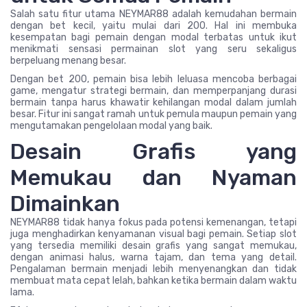
Salah satu fitur utama NEYMAR88 adalah kemudahan bermain
dengan bet kecil, yaitu mulai dari 200. Hal ini membuka
kesempatan bagi pemain dengan modal terbatas untuk ikut
menikmati sensasi permainan slot yang seru sekaligus
berpeluang menang besar.
Dengan bet 200, pemain bisa lebih leluasa mencoba berbagai
game, mengatur strategi bermain, dan memperpanjang durasi
bermain tanpa harus khawatir kehilangan modal dalam jumlah
besar. Fitur ini sangat ramah untuk pemula maupun pemain yang
mengutamakan pengelolaan modal yang baik.
Desain Grafis yang
Memukau dan Nyaman
Dimainkan
NEYMAR88 tidak hanya fokus pada potensi kemenangan, tetapi
juga menghadirkan kenyamanan visual bagi pemain. Setiap slot
yang tersedia memiliki desain grafis yang sangat memukau,
dengan animasi halus, warna tajam, dan tema yang detail.
Pengalaman bermain menjadi lebih menyenangkan dan tidak
membuat mata cepat lelah, bahkan ketika bermain dalam waktu
lama.