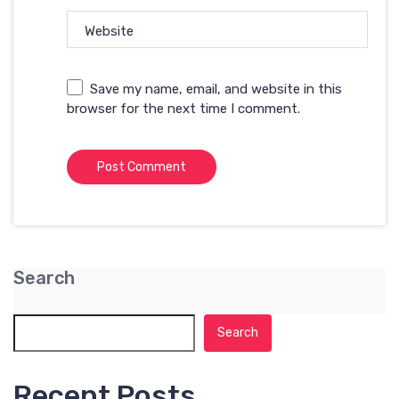
Website
Save my name, email, and website in this
browser for the next time I comment.
Search
Search
Recent Posts