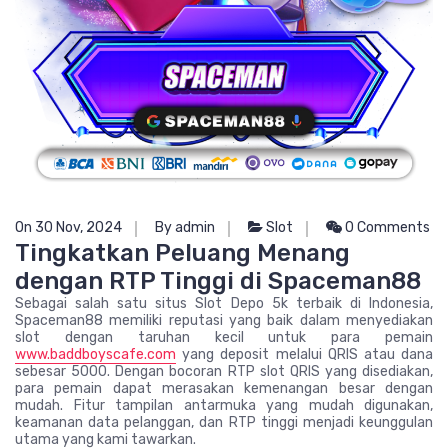
On 30 Nov, 2024
By admin
Slot
0 Comments
Tingkatkan Peluang Menang
dengan RTP Tinggi di Spaceman88
Sebagai salah satu situs Slot Depo 5k terbaik di Indonesia,
Spaceman88 memiliki reputasi yang baik dalam menyediakan
slot dengan taruhan kecil untuk para pemain
www.baddboyscafe.com
yang deposit melalui QRIS atau dana
sebesar 5000. Dengan bocoran RTP slot QRIS yang disediakan,
para pemain dapat merasakan kemenangan besar dengan
mudah. Fitur tampilan antarmuka yang mudah digunakan,
keamanan data pelanggan, dan RTP tinggi menjadi keunggulan
utama yang kami tawarkan.