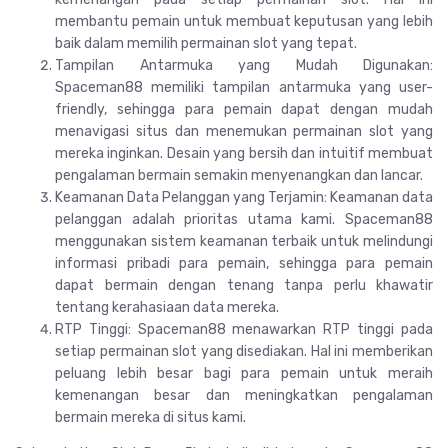
membantu pemain untuk membuat keputusan yang lebih
baik dalam memilih permainan slot yang tepat.
Tampilan Antarmuka yang Mudah Digunakan:
Spaceman88 memiliki tampilan antarmuka yang user-
friendly, sehingga para pemain dapat dengan mudah
menavigasi situs dan menemukan permainan slot yang
mereka inginkan. Desain yang bersih dan intuitif membuat
pengalaman bermain semakin menyenangkan dan lancar.
Keamanan Data Pelanggan yang Terjamin: Keamanan data
pelanggan adalah prioritas utama kami. Spaceman88
menggunakan sistem keamanan terbaik untuk melindungi
informasi pribadi para pemain, sehingga para pemain
dapat bermain dengan tenang tanpa perlu khawatir
tentang kerahasiaan data mereka.
RTP Tinggi: Spaceman88 menawarkan RTP tinggi pada
setiap permainan slot yang disediakan. Hal ini memberikan
peluang lebih besar bagi para pemain untuk meraih
kemenangan besar dan meningkatkan pengalaman
bermain mereka di situs kami.