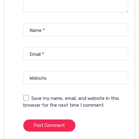
Name
*
Email
*
Website
Save my name, email, and website in this
browser for the next time I comment.