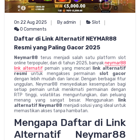
On 22 Aug 2025
By admin
Slot
0 Comments
Daftar di Link Alternatif NEYMAR88
Resmi yang Paling Gacor 2025
Neymar88
terus menjadi salah satu platform slot
online terpopuler, dan di tahun 2025, banyak
neymar88
link alternatif
pemain yang mencari
link alternatif
resmi
untuk mengakses permainan
slot gacor
dengan lebih mudah dan lancar. Dengan berbagai fitur
unggulan, Neymar88 menyediakan kesempatan bagi
setiap pemain untuk menikmati permainan dengan
RTP tinggi, volatilitas menguntungkan, dan peluang
menang yang sangat besar. Menggunakan
link
alternatif Neymar88
menjadi solusi yang ideal untuk
memastikan akses tanpa hambatan.
Mengapa Daftar di Link
Alternatif Neymar88