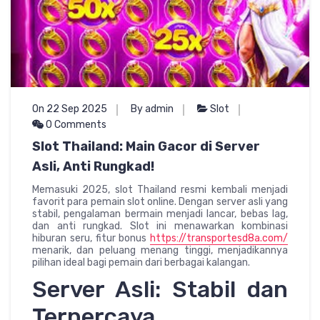
On 22 Sep 2025
By admin
Slot
0 Comments
Slot Thailand: Main Gacor di Server
Asli, Anti Rungkad!
Memasuki 2025, slot Thailand resmi kembali menjadi
favorit para pemain slot online. Dengan server asli yang
stabil, pengalaman bermain menjadi lancar, bebas lag,
dan anti rungkad. Slot ini menawarkan kombinasi
hiburan seru, fitur bonus
https://transportesd8a.com/
menarik, dan peluang menang tinggi, menjadikannya
pilihan ideal bagi pemain dari berbagai kalangan.
Server Asli: Stabil dan
Terpercaya