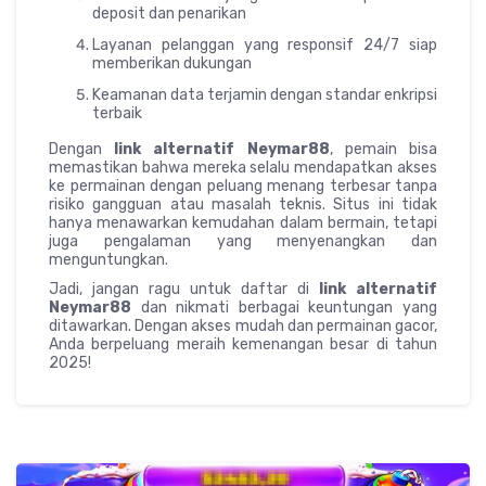
deposit dan penarikan
Layanan pelanggan yang responsif 24/7 siap
memberikan dukungan
Keamanan data terjamin dengan standar enkripsi
terbaik
Dengan
link alternatif Neymar88
, pemain bisa
memastikan bahwa mereka selalu mendapatkan akses
ke permainan dengan peluang menang terbesar tanpa
risiko gangguan atau masalah teknis. Situs ini tidak
hanya menawarkan kemudahan dalam bermain, tetapi
juga pengalaman yang menyenangkan dan
menguntungkan.
Jadi, jangan ragu untuk daftar di
link alternatif
Neymar88
dan nikmati berbagai keuntungan yang
ditawarkan. Dengan akses mudah dan permainan gacor,
Anda berpeluang meraih kemenangan besar di tahun
2025!