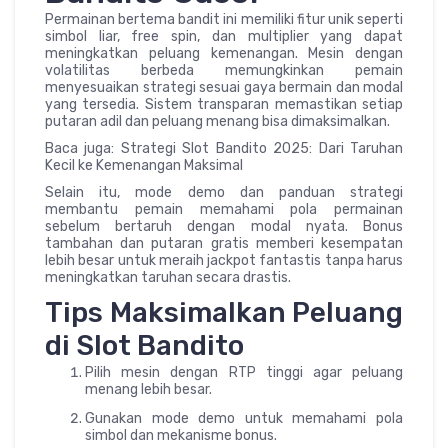
Permainan bertema bandit ini memiliki fitur unik seperti
simbol liar, free spin, dan multiplier yang dapat
meningkatkan peluang kemenangan. Mesin dengan
volatilitas berbeda memungkinkan pemain
menyesuaikan strategi sesuai gaya bermain dan modal
yang tersedia. Sistem transparan memastikan setiap
putaran adil dan peluang menang bisa dimaksimalkan.
Baca juga: Strategi Slot Bandito 2025: Dari Taruhan
Kecil ke Kemenangan Maksimal
Selain itu, mode demo dan panduan strategi
membantu pemain memahami pola permainan
sebelum bertaruh dengan modal nyata. Bonus
tambahan dan putaran gratis memberi kesempatan
lebih besar untuk meraih jackpot fantastis tanpa harus
meningkatkan taruhan secara drastis.
Tips Maksimalkan Peluang
di Slot Bandito
Pilih mesin dengan RTP tinggi agar peluang
menang lebih besar.
Gunakan mode demo untuk memahami pola
simbol dan mekanisme bonus.