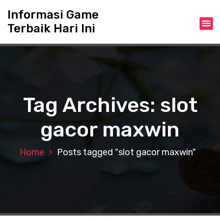
S
Informasi Game
k
Terbaik Hari Ini
i
p
t
o
c
o
n
Tag Archives: slot
t
e
gacor maxwin
n
t
Home
Posts tagged "slot gacor maxwin"