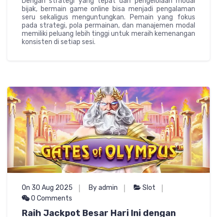
Dengan strategi yang tepat dan pengelolaan modal
bijak, bermain game online bisa menjadi pengalaman
seru sekaligus menguntungkan. Pemain yang fokus
pada strategi, pola permainan, dan manajemen modal
memiliki peluang lebih tinggi untuk meraih kemenangan
konsisten di setiap sesi.
On 30 Aug 2025
By admin
Slot
0 Comments
Raih Jackpot Besar Hari Ini dengan