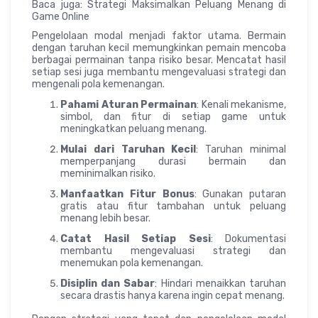
Baca juga: Strategi Maksimalkan Peluang Menang di
Game Online
Pengelolaan modal menjadi faktor utama. Bermain
dengan taruhan kecil memungkinkan pemain mencoba
berbagai permainan tanpa risiko besar. Mencatat hasil
setiap sesi juga membantu mengevaluasi strategi dan
mengenali pola kemenangan.
Pahami Aturan Permainan
: Kenali mekanisme,
simbol, dan fitur di setiap game untuk
meningkatkan peluang menang.
Mulai dari Taruhan Kecil
: Taruhan minimal
memperpanjang durasi bermain dan
meminimalkan risiko.
Manfaatkan Fitur Bonus
: Gunakan putaran
gratis atau fitur tambahan untuk peluang
menang lebih besar.
Catat Hasil Setiap Sesi
: Dokumentasi
membantu mengevaluasi strategi dan
menemukan pola kemenangan.
Disiplin dan Sabar
: Hindari menaikkan taruhan
secara drastis hanya karena ingin cepat menang.