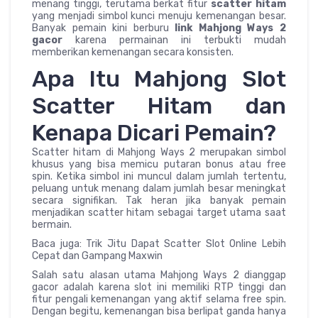
menang tinggi, terutama berkat fitur
scatter hitam
yang menjadi simbol kunci menuju kemenangan besar.
Banyak pemain kini berburu
link Mahjong Ways 2
gacor
karena permainan ini terbukti mudah
memberikan kemenangan secara konsisten.
Apa Itu Mahjong Slot
Scatter Hitam dan
Kenapa Dicari Pemain?
Scatter hitam di Mahjong Ways 2 merupakan simbol
khusus yang bisa memicu putaran bonus atau free
spin. Ketika simbol ini muncul dalam jumlah tertentu,
peluang untuk menang dalam jumlah besar meningkat
secara signifikan. Tak heran jika banyak pemain
menjadikan scatter hitam sebagai target utama saat
bermain.
Baca juga: Trik Jitu Dapat Scatter Slot Online Lebih
Cepat dan Gampang Maxwin
Salah satu alasan utama Mahjong Ways 2 dianggap
gacor adalah karena slot ini memiliki RTP tinggi dan
fitur pengali kemenangan yang aktif selama free spin.
Dengan begitu, kemenangan bisa berlipat ganda hanya