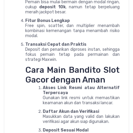
Pemain bisa mulai bermain dengan modal ringan,
cukup
deposit 10k
, namun tetap berpeluang
meraih jackpot besar.
Fitur Bonus Lengkap
Free spin, scatter, dan multiplier menambah
kombinasi kemenangan tanpa menambah risiko
modal.
Transaksi Cepat dan Praktis
Deposit dan penarikan diproses instan, sehingga
fokus pemain tetap pada permainan dan
strategi Maxwin.
Cara Main Bandito Slot
Gacor dengan Aman
Akses Link Resmi atau Alternatif
Terpercaya
Gunakan link resmi untuk memastikan
keamanan akun dan transaksi lancar.
Daftar Akun dan Verifikasi
Masukkan data yang valid dan lakukan
verifikasi agar akun siap digunakan.
Deposit Sesuai Modal