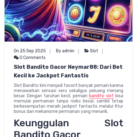
On 25 Sep 2025
By admin
Slot
0 Comments
Slot Bandito Gacor Neymar88: Dari Bet
Kecil ke Jackpot Fantastis
Slot Bandito kini menjadi favorit banyak pemain karena
menawarkan sensasi seru sekaligus peluang menang
besar. Dengan taruhan kecil, pemain
bandito slot
bisa
memulai permainan tanpa risiko besar, sambil tetap
berkesempatan meraih jackpot fantastis melalui fitur
bonus dan mekanisme permainan yang menarik.
Keunggulan Slot
Bandito Gacor