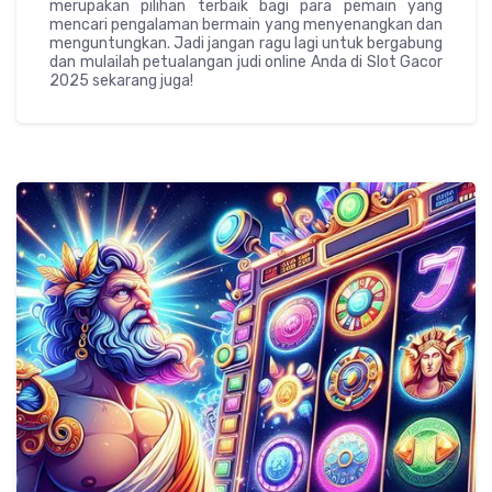
merupakan pilihan terbaik bagi para pemain yang
mencari pengalaman bermain yang menyenangkan dan
menguntungkan. Jadi jangan ragu lagi untuk bergabung
dan mulailah petualangan judi online Anda di Slot Gacor
2025 sekarang juga!