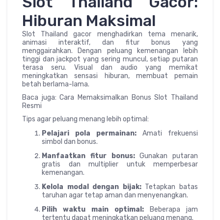
Slot Thailand Gacor:
Hiburan Maksimal
Slot Thailand gacor menghadirkan tema menarik,
animasi interaktif, dan fitur bonus yang
menggairahkan. Dengan peluang kemenangan lebih
tinggi dan jackpot yang sering muncul, setiap putaran
terasa seru. Visual dan audio yang memikat
meningkatkan sensasi hiburan, membuat pemain
betah berlama-lama.
Baca juga: Cara Memaksimalkan Bonus Slot Thailand
Resmi
Tips agar peluang menang lebih optimal:
Pelajari pola permainan:
Amati frekuensi
simbol dan bonus.
Manfaatkan fitur bonus:
Gunakan putaran
gratis dan multiplier untuk memperbesar
kemenangan.
Kelola modal dengan bijak:
Tetapkan batas
taruhan agar tetap aman dan menyenangkan.
Pilih waktu main optimal:
Beberapa jam
tertentu dapat meningkatkan peluang menang.