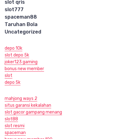
slot qris
slot777
spaceman88
Taruhan Bola
Uncategorized
depo 10k
slot depo 5k
joker123 gaming
bonus new member
slot
depo 5k
mahjong ways 2
situs garansi kekalahan
slot gacor gampang menang
slot88
slot resmi
spaceman