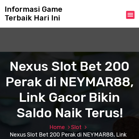
S
Informasi Game
k
Terbaik Hari Ini
i
p
t
o
c
o
n
Nexus Slot Bet 200
t
e
Perak di NEYMAR88,
n
t
Link Gacor Bikin
Saldo Naik Terus!
Home
Slot
Nexus Slot Bet 200 Perak di NEYMAR88, Link