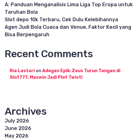
A: Panduan Menganalisis Lima Liga Top Eropa untuk
Taruhan Bola
Slot depo 10k Terbaru, Cek Dulu Kelebihannya
Agen Judi Bola Cuaca dan Venue, Faktor Kecil yang
Bisa Berpengaruh
Recent Comments
Ria Lestari
on
Adegan Epik: Zeus Turun Tangan di
Slot777, Maxwin Jadi Plot Twist!
Archives
July 2026
June 2026
May 2026