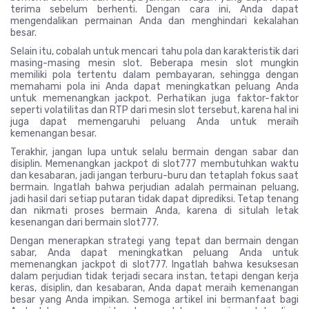
terima sebelum berhenti. Dengan cara ini, Anda dapat
mengendalikan permainan Anda dan menghindari kekalahan
besar.
Selain itu, cobalah untuk mencari tahu pola dan karakteristik dari
masing-masing mesin slot. Beberapa mesin slot mungkin
memiliki pola tertentu dalam pembayaran, sehingga dengan
memahami pola ini Anda dapat meningkatkan peluang Anda
untuk memenangkan jackpot. Perhatikan juga faktor-faktor
seperti volatilitas dan RTP dari mesin slot tersebut, karena hal ini
juga dapat memengaruhi peluang Anda untuk meraih
kemenangan besar.
Terakhir, jangan lupa untuk selalu bermain dengan sabar dan
disiplin. Memenangkan jackpot di slot777 membutuhkan waktu
dan kesabaran, jadi jangan terburu-buru dan tetaplah fokus saat
bermain. Ingatlah bahwa perjudian adalah permainan peluang,
jadi hasil dari setiap putaran tidak dapat diprediksi. Tetap tenang
dan nikmati proses bermain Anda, karena di situlah letak
kesenangan dari bermain slot777.
Dengan menerapkan strategi yang tepat dan bermain dengan
sabar, Anda dapat meningkatkan peluang Anda untuk
memenangkan jackpot di slot777. Ingatlah bahwa kesuksesan
dalam perjudian tidak terjadi secara instan, tetapi dengan kerja
keras, disiplin, dan kesabaran, Anda dapat meraih kemenangan
besar yang Anda impikan. Semoga artikel ini bermanfaat bagi