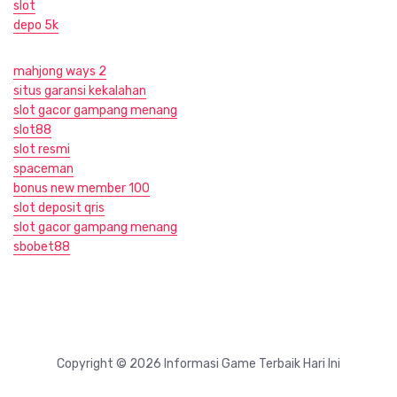
slot
depo 5k
mahjong ways 2
situs garansi kekalahan
slot gacor gampang menang
slot88
slot resmi
spaceman
bonus new member 100
slot deposit qris
slot gacor gampang menang
sbobet88
Copyright © 2026 Informasi Game Terbaik Hari Ini