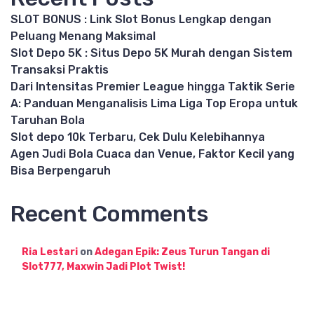
SLOT BONUS : Link Slot Bonus Lengkap dengan
Peluang Menang Maksimal
Slot Depo 5K : Situs Depo 5K Murah dengan Sistem
Transaksi Praktis
Dari Intensitas Premier League hingga Taktik Serie
A: Panduan Menganalisis Lima Liga Top Eropa untuk
Taruhan Bola
Slot depo 10k Terbaru, Cek Dulu Kelebihannya
Agen Judi Bola Cuaca dan Venue, Faktor Kecil yang
Bisa Berpengaruh
Recent Comments
Ria Lestari
on
Adegan Epik: Zeus Turun Tangan di
Slot777, Maxwin Jadi Plot Twist!