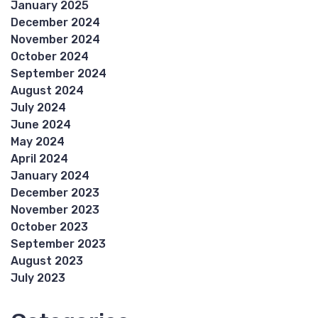
January 2025
December 2024
November 2024
October 2024
September 2024
August 2024
July 2024
June 2024
May 2024
April 2024
January 2024
December 2023
November 2023
October 2023
September 2023
August 2023
July 2023