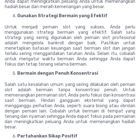
Anda dapat meningkatkan peluang Anda untuk memenangkan
hadiah besar dan meraih kemenangan yang besar.
Gunakan Strategi Bermain yang Efektif
Untuk menjadi pemain slot yang sukses, Anda perlu
menggunakan strategi bermain yang efektif. Salah satu
strategi yang sering digunakan oleh pemain slot profesional
adalah mengelola bankroll dengan baik. Pastikan untuk
menetapkan batasan keuangan saat bermain slot dan jangan
terlalu sering menggandakan taruhan Anda. Selain itu, cobalah
untuk mengatur waktu bermain Anda sehingga Anda dapat
fokus dan tetap tenang selama bermain.
Bermain dengan Penuh Konsentrasi
Salah satu kesalahan umum yang sering dilakukan oleh pemain
slot adalah bermain tanpa konsentrasi penuh. Untuk
memenangkan permainan slot, Anda perlu fokus dan konsentrasi
saat bermain. Hindari gangguan eksternal yang dapat
mengganggu perhatian Anda, seperti suara bising atau obrolan
dengan pemain lain. Cobalah untuk bermain di tempat yang
tenang dan nyaman sehingga Anda dapat fokus pada permainan
dan meningkatkan peluang Anda untuk memenangkan hadiah
besar.
Pertahankan Sikap Positif