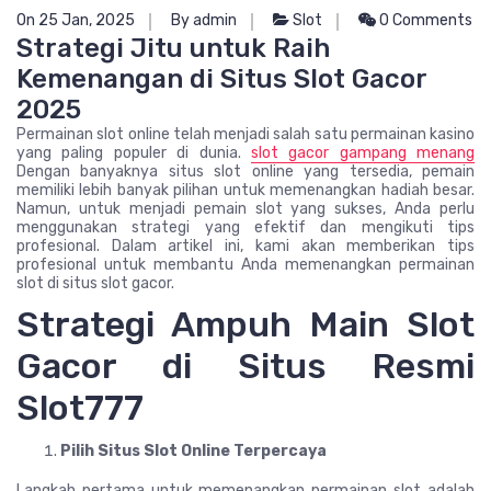
On 25 Jan, 2025
By admin
Slot
0 Comments
Strategi Jitu untuk Raih
Kemenangan di Situs Slot Gacor
2025
Permainan slot online telah menjadi salah satu permainan kasino
yang paling populer di dunia.
slot gacor gampang menang
Dengan banyaknya situs slot online yang tersedia, pemain
memiliki lebih banyak pilihan untuk memenangkan hadiah besar.
Namun, untuk menjadi pemain slot yang sukses, Anda perlu
menggunakan strategi yang efektif dan mengikuti tips
profesional. Dalam artikel ini, kami akan memberikan tips
profesional untuk membantu Anda memenangkan permainan
slot di situs slot gacor.
Strategi Ampuh Main Slot
Gacor di Situs Resmi
Slot777
Pilih Situs Slot Online Terpercaya
Langkah pertama untuk memenangkan permainan slot adalah