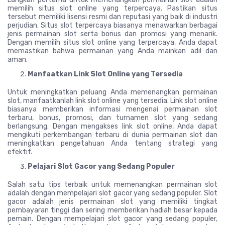
memilih situs slot online yang terpercaya. Pastikan situs
tersebut memiliki lisensi resmi dan reputasi yang baik di industri
perjudian. Situs slot terpercaya biasanya menawarkan berbagai
jenis permainan slot serta bonus dan promosi yang menarik.
Dengan memilih situs slot online yang terpercaya, Anda dapat
memastikan bahwa permainan yang Anda mainkan adil dan
aman.
Manfaatkan Link Slot Online yang Tersedia
Untuk meningkatkan peluang Anda memenangkan permainan
slot, manfaatkanlah link slot online yang tersedia. Link slot online
biasanya memberikan informasi mengenai permainan slot
terbaru, bonus, promosi, dan turnamen slot yang sedang
berlangsung. Dengan mengakses link slot online, Anda dapat
mengikuti perkembangan terbaru di dunia permainan slot dan
meningkatkan pengetahuan Anda tentang strategi yang
efektif.
Pelajari Slot Gacor yang Sedang Populer
Salah satu tips terbaik untuk memenangkan permainan slot
adalah dengan mempelajari slot gacor yang sedang populer. Slot
gacor adalah jenis permainan slot yang memiliki tingkat
pembayaran tinggi dan sering memberikan hadiah besar kepada
pemain. Dengan mempelajari slot gacor yang sedang populer,