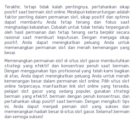
Terakhir, tetapi tidak kalah pentingnya, pertahankan sikap
positif saat bermain slot online. Meskipun keberuntungan adalah
faktor penting dalam permainan slot, sikap positif dan optimis
dapat membantu Anda tetap tenang dan fokus saat
menghadapi kekalahan. Cobalah untuk tidak terlalu terpengaruh
oleh hasil permainan dan tetap tenang serta berpikir secara
rasional saat membuat keputusan. Dengan menjaga sikap
positif, Anda dapat meningkatkan peluang Anda untuk
memenangkan permainan slot dan meraih kemenangan yang
besar.
Memenangkan permainan slot di situs slot gacor membutuhkan
strategi yang efektif dan konsentrasi penuh saat bermain.
Dengan menggunakan tips profesional yang telah kami bagikan
di atas, Anda dapat meningkatkan peluang Anda untuk meraih
kemenangan besar dalam permainan slot online. Pilih situs slot
online terpercaya, manfaatkan link slot online yang tersedia,
pelajari slot gacor yang sedang populer, gunakan strategi
bermain yang efektif, bermain dengan penuh konsentrasi, dan
pertahankan sikap positif saat bermain. Dengan mengikuti tips
ini, Anda dapat menjadi pemain slot yang sukses dan
memenangkan hadiah besar di situs slot gacor. Selamat bermain
dan semoga sukses!