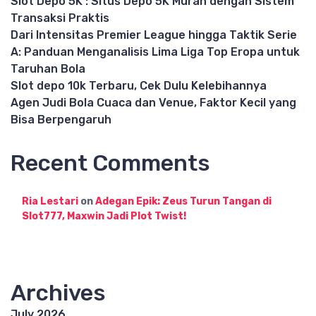
Slot Depo 5K : Situs Depo 5K Murah dengan Sistem
Transaksi Praktis
Dari Intensitas Premier League hingga Taktik Serie
A: Panduan Menganalisis Lima Liga Top Eropa untuk
Taruhan Bola
Slot depo 10k Terbaru, Cek Dulu Kelebihannya
Agen Judi Bola Cuaca dan Venue, Faktor Kecil yang
Bisa Berpengaruh
Recent Comments
Ria Lestari
on
Adegan Epik: Zeus Turun Tangan di
Slot777, Maxwin Jadi Plot Twist!
Archives
July 2026