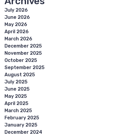
Archives
July 2026
June 2026
May 2026
April 2026
March 2026
December 2025
November 2025
October 2025
September 2025
August 2025
July 2025
June 2025
May 2025
April 2025
March 2025
February 2025
January 2025
December 2024