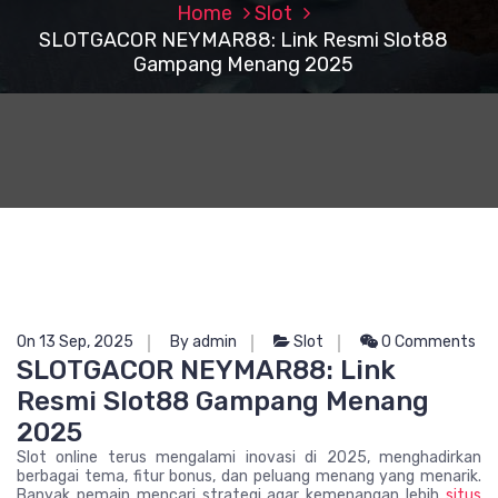
Home
Slot
SLOTGACOR NEYMAR88: Link Resmi Slot88
Gampang Menang 2025
On 13 Sep, 2025
By admin
Slot
0 Comments
SLOTGACOR NEYMAR88: Link
Resmi Slot88 Gampang Menang
2025
Slot online terus mengalami inovasi di 2025, menghadirkan
berbagai tema, fitur bonus, dan peluang menang yang menarik.
Banyak pemain mencari strategi agar kemenangan lebih
situs