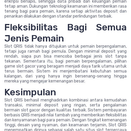
enkripsi berlapis, sehingga data pribadi dan keuangan pemain
tetap aman. Dukungan teknologi keamanan ini memberikan rasa
tenang bagi para pemain, karena setiap aktivitas deposit dan
penarikan dilakukan dengan standar perlindungan terbaik.
Fleksibilitas Bagi Semua
Jenis Pemain
Slot QRIS tidak hanya ditujukan untuk pemain berpengalaman,
tetapi juga ramah bagi pemula. Dengan minimal deposit yang
rendah, siapa pun bisa mencoba berbagai jenis slot tanpa
tekanan. Sementara itu, bagi pemain berpengalaman, pilihan
game slot gacor yang beragam menjadi daya tarik utama untuk
terus bermain. Sistem ini menjembatani kebutuhan semua
kalangan, dari yang hanya ingin bersenang-senang hingga
mereka yang mengejar kemenangan besar.
Kesimpulan
Slot QRIS berhasil menghadirkan kombinasi antara kemudahan
transaksi, minimal deposit yang ringan, serta pengalaman
bermain slot gacor dengan kualitas terbaik. Sistem pembayaran
berbasis QRIS menjadi nilai tambah yang memberikan fleksibilitas
dan kenyamanan bagi para pemain. Dengan tingkat kemenangan
tinggi, desain yang nyaman, dan keamanan terjamin, Slot QRIS
menempatkan dirinya sebagai salah satu situs slot terpercaya