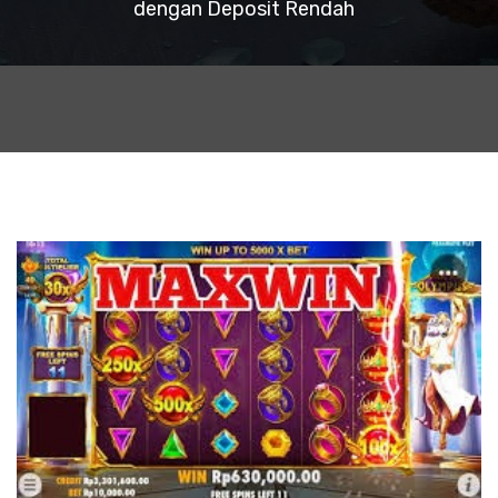
dengan Deposit Rendah