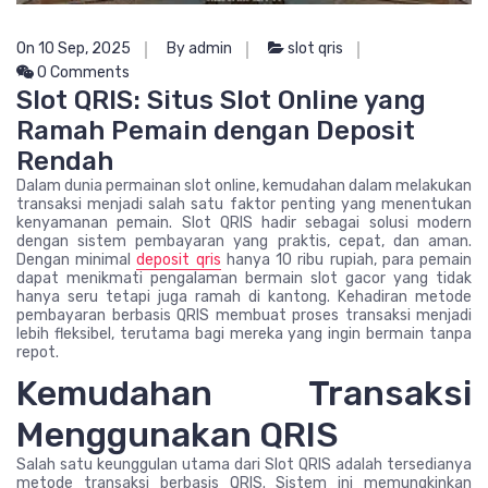
On 10 Sep, 2025
By admin
slot qris
0 Comments
Slot QRIS: Situs Slot Online yang
Ramah Pemain dengan Deposit
Rendah
Dalam dunia permainan slot online, kemudahan dalam melakukan
transaksi menjadi salah satu faktor penting yang menentukan
kenyamanan pemain. Slot QRIS hadir sebagai solusi modern
dengan sistem pembayaran yang praktis, cepat, dan aman.
Dengan minimal
deposit qris
hanya 10 ribu rupiah, para pemain
dapat menikmati pengalaman bermain slot gacor yang tidak
hanya seru tetapi juga ramah di kantong. Kehadiran metode
pembayaran berbasis QRIS membuat proses transaksi menjadi
lebih fleksibel, terutama bagi mereka yang ingin bermain tanpa
repot.
Kemudahan Transaksi
Menggunakan QRIS
Salah satu keunggulan utama dari Slot QRIS adalah tersedianya
metode transaksi berbasis QRIS. Sistem ini memungkinkan