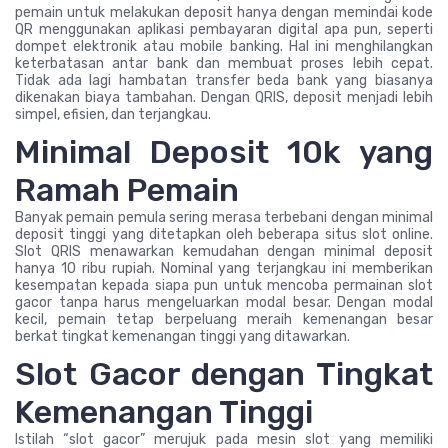
pemain untuk melakukan deposit hanya dengan memindai kode
QR menggunakan aplikasi pembayaran digital apa pun, seperti
dompet elektronik atau mobile banking. Hal ini menghilangkan
keterbatasan antar bank dan membuat proses lebih cepat.
Tidak ada lagi hambatan transfer beda bank yang biasanya
dikenakan biaya tambahan. Dengan QRIS, deposit menjadi lebih
simpel, efisien, dan terjangkau.
Minimal Deposit 10k yang
Ramah Pemain
Banyak pemain pemula sering merasa terbebani dengan minimal
deposit tinggi yang ditetapkan oleh beberapa situs slot online.
Slot QRIS menawarkan kemudahan dengan minimal deposit
hanya 10 ribu rupiah. Nominal yang terjangkau ini memberikan
kesempatan kepada siapa pun untuk mencoba permainan slot
gacor tanpa harus mengeluarkan modal besar. Dengan modal
kecil, pemain tetap berpeluang meraih kemenangan besar
berkat tingkat kemenangan tinggi yang ditawarkan.
Slot Gacor dengan Tingkat
Kemenangan Tinggi
Istilah “slot gacor” merujuk pada mesin slot yang memiliki