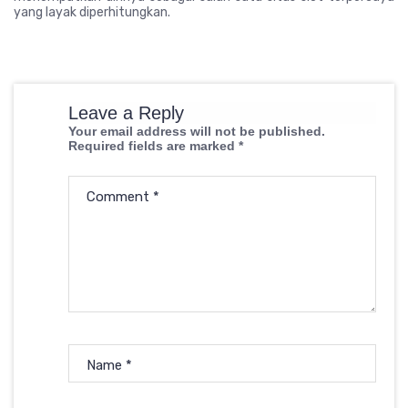
yang layak diperhitungkan.
Leave a Reply
Your email address will not be published.
Required fields are marked
*
Comment
*
Name
*