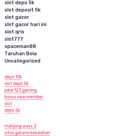
slot depo 5k
slot deposit 5k
slot gacor
slot gacor hari ini
slot qris
slot777
spaceman88
Taruhan Bola
Uncategorized
depo 10k
slot depo 5k
joker123 gaming
bonus new member
slot
depo 5k
mahjong ways 2
situs garansi kekalahan