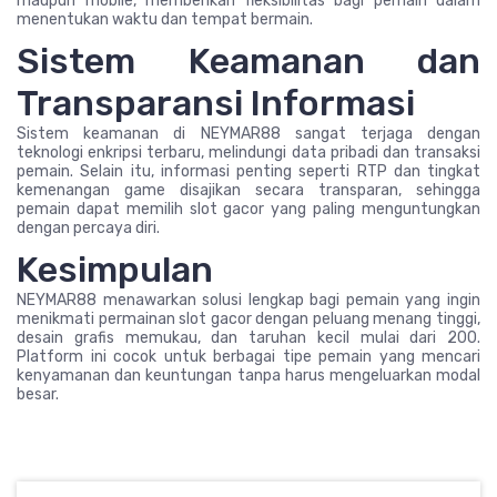
maupun mobile, memberikan fleksibilitas bagi pemain dalam
menentukan waktu dan tempat bermain.
Sistem Keamanan dan
Transparansi Informasi
Sistem keamanan di NEYMAR88 sangat terjaga dengan
teknologi enkripsi terbaru, melindungi data pribadi dan transaksi
pemain. Selain itu, informasi penting seperti RTP dan tingkat
kemenangan game disajikan secara transparan, sehingga
pemain dapat memilih slot gacor yang paling menguntungkan
dengan percaya diri.
Kesimpulan
NEYMAR88 menawarkan solusi lengkap bagi pemain yang ingin
menikmati permainan slot gacor dengan peluang menang tinggi,
desain grafis memukau, dan taruhan kecil mulai dari 200.
Platform ini cocok untuk berbagai tipe pemain yang mencari
kenyamanan dan keuntungan tanpa harus mengeluarkan modal
besar.