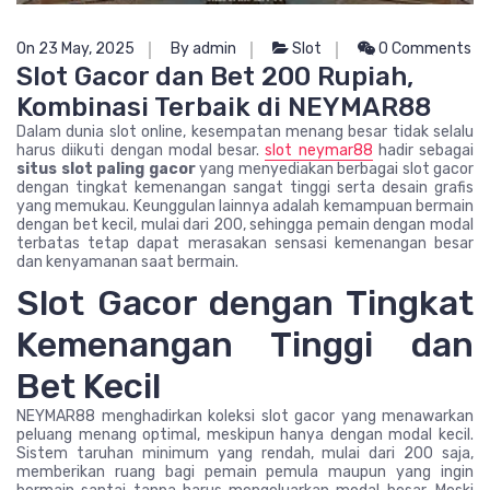
On 23 May, 2025
By admin
Slot
0 Comments
Slot Gacor dan Bet 200 Rupiah,
Kombinasi Terbaik di NEYMAR88
Dalam dunia slot online, kesempatan menang besar tidak selalu
harus diikuti dengan modal besar.
slot neymar88
hadir sebagai
situs slot paling gacor
yang menyediakan berbagai slot gacor
dengan tingkat kemenangan sangat tinggi serta desain grafis
yang memukau. Keunggulan lainnya adalah kemampuan bermain
dengan bet kecil, mulai dari 200, sehingga pemain dengan modal
terbatas tetap dapat merasakan sensasi kemenangan besar
dan kenyamanan saat bermain.
Slot Gacor dengan Tingkat
Kemenangan Tinggi dan
Bet Kecil
NEYMAR88 menghadirkan koleksi slot gacor yang menawarkan
peluang menang optimal, meskipun hanya dengan modal kecil.
Sistem taruhan minimum yang rendah, mulai dari 200 saja,
memberikan ruang bagi pemain pemula maupun yang ingin