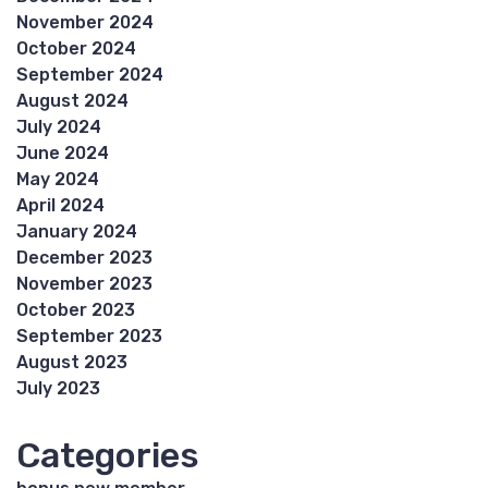
November 2024
October 2024
September 2024
August 2024
July 2024
June 2024
May 2024
April 2024
January 2024
December 2023
November 2023
October 2023
September 2023
August 2023
July 2023
Categories