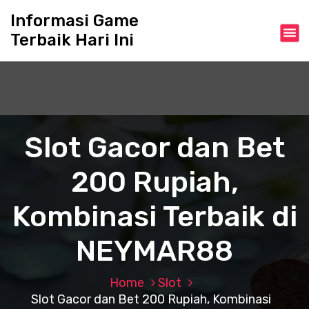
S
Informasi Game
k
Terbaik Hari Ini
i
p
t
o
c
o
n
Slot Gacor dan Bet
t
e
200 Rupiah,
n
t
Kombinasi Terbaik di
NEYMAR88
Home
Slot
Slot Gacor dan Bet 200 Rupiah, Kombinasi