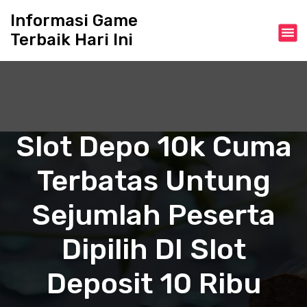
S
Informasi Game
k
Terbaik Hari Ini
i
p
t
o
c
o
n
Slot Depo 10k Cuma
t
e
Terbatas Untung
n
t
Sejumlah Peserta
Dipilih DI Slot
Deposit 10 Ribu