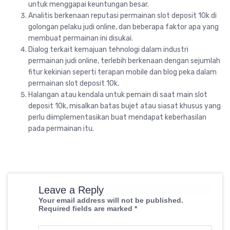
untuk menggapai keuntungan besar.
Analitis berkenaan reputasi permainan slot deposit 10k di
golongan pelaku judi online, dan beberapa faktor apa yang
membuat permainan ini disukai.
Dialog terkait kemajuan tehnologi dalam industri
permainan judi online, terlebih berkenaan dengan sejumlah
fitur kekinian seperti terapan mobile dan blog peka dalam
permainan slot deposit 10k.
Halangan atau kendala untuk pemain di saat main slot
deposit 10k, misalkan batas bujet atau siasat khusus yang
perlu diimplementasikan buat mendapat keberhasilan
pada permainan itu.
Leave a Reply
Your email address will not be published.
Required fields are marked
*