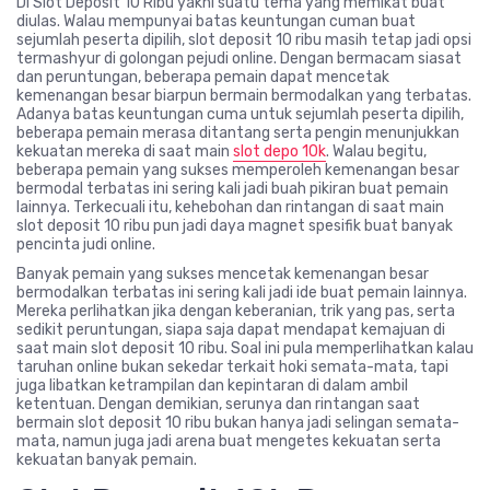
DI Slot Deposit 10 Ribu yakni suatu tema yang memikat buat
diulas. Walau mempunyai batas keuntungan cuman buat
sejumlah peserta dipilih, slot deposit 10 ribu masih tetap jadi opsi
termashyur di golongan pejudi online. Dengan bermacam siasat
dan peruntungan, beberapa pemain dapat mencetak
kemenangan besar biarpun bermain bermodalkan yang terbatas.
Adanya batas keuntungan cuma untuk sejumlah peserta dipilih,
beberapa pemain merasa ditantang serta pengin menunjukkan
kekuatan mereka di saat main
slot depo 10k
. Walau begitu,
beberapa pemain yang sukses memperoleh kemenangan besar
bermodal terbatas ini sering kali jadi buah pikiran buat pemain
lainnya. Terkecuali itu, kehebohan dan rintangan di saat main
slot deposit 10 ribu pun jadi daya magnet spesifik buat banyak
pencinta judi online.
Banyak pemain yang sukses mencetak kemenangan besar
bermodalkan terbatas ini sering kali jadi ide buat pemain lainnya.
Mereka perlihatkan jika dengan keberanian, trik yang pas, serta
sedikit peruntungan, siapa saja dapat mendapat kemajuan di
saat main slot deposit 10 ribu. Soal ini pula memperlihatkan kalau
taruhan online bukan sekedar terkait hoki semata-mata, tapi
juga libatkan ketrampilan dan kepintaran di dalam ambil
ketentuan. Dengan demikian, serunya dan rintangan saat
bermain slot deposit 10 ribu bukan hanya jadi selingan semata-
mata, namun juga jadi arena buat mengetes kekuatan serta
kekuatan banyak pemain.