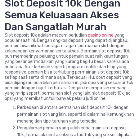
Slot Deposit 10k Dengan
Semua Keluasaan Akses
Dan Sangatlah Murah
Slot deposit 10k adalah macam perjudian
casino online
yang
popular saat ini. Dengan ongkos deposit yang dapat dijangkau,
pemain bisa nikmati beragam ragam permainan slot dengan
kelapangan kenyamanan serta akses. Bermain slot deposit 10k
pun memberinya peluang untuk pemain buat raih keuntungan
yang besar bermodalkan yang kurang begitu besar. Karena ada
beberapa fitur kekinian seperti program mobile dan blog yang
responsive, pemain bisa terhubung permainan slot deposit 10k
setiap saat serta di mana saja. Terkecuali itu, cost deposit yang
bisa dijangkau pula bikin permainan ini jadi opsi yang sesuai untuk
pemain dengan bujet terbatas. Dengan kesempatan menang
yang mirip seperti permainan slot yang lain, slot deposit 10k jadi
opsi yang memikat untuk banyak pelaku judi online.
Perbedaan di antara permainan slot deposit 10k dengan
permainan slot yang lain, seperti di dalam hal kemungkinan
menang dan tipe taruhan yang tersedia.
Pengalaman pemain yang udah coba main slot deposit
10k, termasuk cerita sukses atau trik yang sukses dipakai