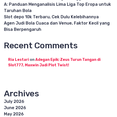
A: Panduan Menganalisis Lima Liga Top Eropa untuk
Taruhan Bola
Slot depo 10k Terbaru, Cek Dulu Kelebihannya
Agen Judi Bola Cuaca dan Venue, Faktor Kecil yang
Bisa Berpengaruh
Recent Comments
Ria Lestari
on
Adegan Epik: Zeus Turun Tangan di
Slot777, Maxwin Jadi Plot Twist!
Archives
July 2026
June 2026
May 2026