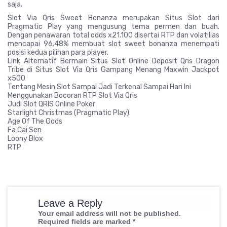
saja.
Slot Via Qris Sweet Bonanza merupakan Situs Slot dari
Pragmatic Play yang mengusung tema permen dan buah.
Dengan penawaran total odds x21.100 disertai RTP dan volatilias
mencapai 96.48% membuat slot sweet bonanza menempati
posisi kedua pilihan para player.
Link Alternatif Bermain Situs Slot Online Deposit Qris Dragon
Tribe di Situs Slot Via Qris Gampang Menang Maxwin Jackpot
x500
Tentang Mesin Slot Sampai Jadi Terkenal Sampai Hari Ini
Menggunakan Bocoran RTP Slot Via Qris
Judi Slot QRIS Online Poker
Starlight Christmas (Pragmatic Play)
Age Of The Gods
Fa Cai Sen
Loony Blox
RTP
Leave a Reply
Your email address will not be published.
Required fields are marked
*