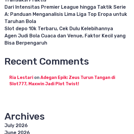
Dari Intensitas Premier League hingga Taktik Serie
A: Panduan Menganalisis Lima Liga Top Eropa untuk
Taruhan Bola
Slot depo 10k Terbaru, Cek Dulu Kelebihannya
Agen Judi Bola Cuaca dan Venue, Faktor Kecil yang
Bisa Berpengaruh
Recent Comments
Ria Lestari
on
Adegan Epik: Zeus Turun Tangan di
Slot777, Maxwin Jadi Plot Twist!
Archives
July 2026
June 2026