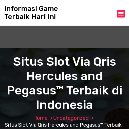
S
Informasi Game
k
Terbaik Hari Ini
i
p
t
o
c
o
n
Situs Slot Via Qris
t
e
Hercules and
n
t
Pegasus™ Terbaik di
Indonesia
Home
Uncategorized
Situs Slot Via Qris Hercules and Pegasus™ Terbaik