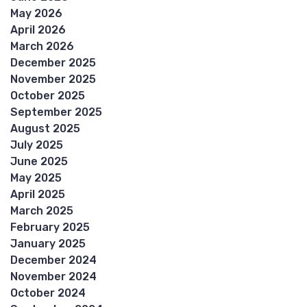
May 2026
April 2026
March 2026
December 2025
November 2025
October 2025
September 2025
August 2025
July 2025
June 2025
May 2025
April 2025
March 2025
February 2025
January 2025
December 2024
November 2024
October 2024