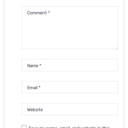
Comment
*
Name
*
Email
*
Website