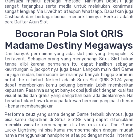
transaksi melalui berbagai metode. Minimum Deposit juga
sangat terjangkau serta media untuk melakukan konfirmasi
sangat lengkap Via LiveChat ataupun Whatsapp. Dapatkan juga
Cashback dan berbagai bonus menarik lainnya. Berikut adalah
cara Daftar Akun Slot
Bocoran Pola Slot QRIS
Madame Destiny Megaways
Dari banyak permainan yang ada, slot jadi yang terpopuler &
terfavorit. Sebagian orang yang menyenangi Situs Slot bukan
tanpa alibi karena permainan itu dapat hasilkan sebagian
keuntungan & jackpot nya juga besar. Langkah main dari Game
ini juga mudah, bermacam bermainnya banyak hingga Game ini
betul- betul hebat. Netent adalah Situs Slot QRIS 2024 yang
dapat memberikan kamu peluang bermain Lebih memberikan
kepuasan. Pasalnya sangat banyak opsi judi slot dengan kualitas
visual audio dan grafis yang sangatlah baik ada didalamnya. Hal
tersebut akan bawa kamu pada kesan bermain yang pasti benar
– benar membahagiakan.
Performa zeuz yang sama dengan Game terbaik olympus, juga
bisa kamu dapatkan di Situs Slot88 yang dapat ditunjukkan
memiliki winrate kemenangan di atas rata-rata. Dan Game
Lucky Lightning ini bisa kamu mempermainkan dnegan mudah
hanya menggunakan handphone atau pc dengan modal internet