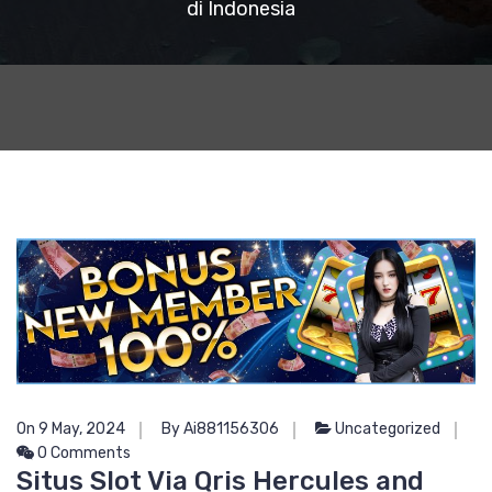
di Indonesia
On 9 May, 2024
By Ai881156306
Uncategorized
0 Comments
Situs Slot Via Qris Hercules and