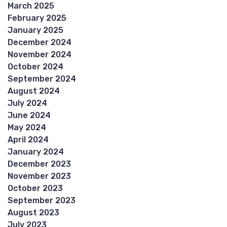
March 2025
February 2025
January 2025
December 2024
November 2024
October 2024
September 2024
August 2024
July 2024
June 2024
May 2024
April 2024
January 2024
December 2023
November 2023
October 2023
September 2023
August 2023
July 2023