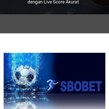
dengan Live Score Akurat