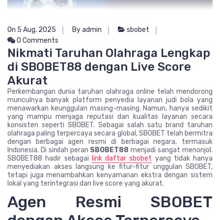
On 5 Aug, 2025
By admin
sbobet
0 Comments
Nikmati Taruhan Olahraga Lengkap
di SBOBET88 dengan Live Score
Akurat
Perkembangan dunia taruhan olahraga online telah mendorong
munculnya banyak platform penyedia layanan judi bola yang
menawarkan keunggulan masing-masing. Namun, hanya sedikit
yang mampu menjaga reputasi dan kualitas layanan secara
konsisten seperti SBOBET. Sebagai salah satu brand taruhan
olahraga paling terpercaya secara global, SBOBET telah bermitra
dengan berbagai agen resmi di berbagai negara, termasuk
Indonesia. Di sinilah peran
SBOBET88
menjadi sangat menonjol.
SBOBET88 hadir sebagai
link daftar sbobet
yang tidak hanya
menyediakan akses langsung ke fitur-fitur unggulan SBOBET,
tetapi juga menambahkan kenyamanan ekstra dengan sistem
lokal yang terintegrasi dan live score yang akurat.
Agen Resmi SBOBET