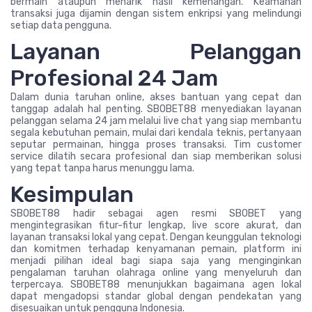
bermain ataupun menarik hasil kemenangan. Keamanan
transaksi juga dijamin dengan sistem enkripsi yang melindungi
setiap data pengguna.
Layanan Pelanggan
Profesional 24 Jam
Dalam dunia taruhan online, akses bantuan yang cepat dan
tanggap adalah hal penting. SBOBET88 menyediakan layanan
pelanggan selama 24 jam melalui live chat yang siap membantu
segala kebutuhan pemain, mulai dari kendala teknis, pertanyaan
seputar permainan, hingga proses transaksi. Tim customer
service dilatih secara profesional dan siap memberikan solusi
yang tepat tanpa harus menunggu lama.
Kesimpulan
SBOBET88 hadir sebagai agen resmi SBOBET yang
mengintegrasikan fitur-fitur lengkap, live score akurat, dan
layanan transaksi lokal yang cepat. Dengan keunggulan teknologi
dan komitmen terhadap kenyamanan pemain, platform ini
menjadi pilihan ideal bagi siapa saja yang menginginkan
pengalaman taruhan olahraga online yang menyeluruh dan
terpercaya. SBOBET88 menunjukkan bagaimana agen lokal
dapat mengadopsi standar global dengan pendekatan yang
disesuaikan untuk pengguna Indonesia.