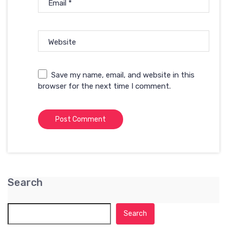
Email
*
Website
Save my name, email, and website in this
browser for the next time I comment.
Search
Search