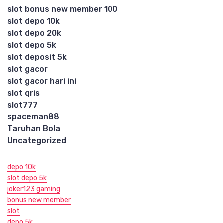
slot bonus new member 100
slot depo 10k
slot depo 20k
slot depo 5k
slot deposit 5k
slot gacor
slot gacor hari ini
slot qris
slot777
spaceman88
Taruhan Bola
Uncategorized
depo 10k
slot depo 5k
joker123 gaming
bonus new member
slot
depo 5k