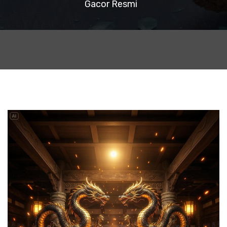
Gacor Resmi