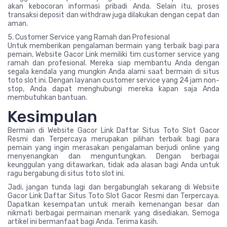
akan kebocoran informasi pribadi Anda. Selain itu, proses
transaksi deposit dan withdraw juga dilakukan dengan cepat dan
aman.
5. Customer Service yang Ramah dan Profesional
Untuk memberikan pengalaman bermain yang terbaik bagi para
pemain, Website Gacor Link memiliki tim customer service yang
ramah dan profesional. Mereka siap membantu Anda dengan
segala kendala yang mungkin Anda alami saat bermain di situs
toto slot ini. Dengan layanan customer service yang 24 jam non-
stop, Anda dapat menghubungi mereka kapan saja Anda
membutuhkan bantuan.
Kesimpulan
Bermain di Website Gacor Link Daftar Situs Toto Slot Gacor
Resmi dan Terpercaya merupakan pilihan terbaik bagi para
pemain yang ingin merasakan pengalaman berjudi online yang
menyenangkan dan menguntungkan. Dengan berbagai
keunggulan yang ditawarkan, tidak ada alasan bagi Anda untuk
ragu bergabung di situs toto slot ini.
Jadi, jangan tunda lagi dan bergabunglah sekarang di Website
Gacor Link Daftar Situs Toto Slot Gacor Resmi dan Terpercaya.
Dapatkan kesempatan untuk meraih kemenangan besar dan
nikmati berbagai permainan menarik yang disediakan. Semoga
artikel ini bermanfaat bagi Anda. Terima kasih.