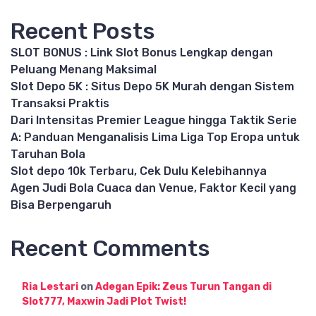
Recent Posts
SLOT BONUS : Link Slot Bonus Lengkap dengan
Peluang Menang Maksimal
Slot Depo 5K : Situs Depo 5K Murah dengan Sistem
Transaksi Praktis
Dari Intensitas Premier League hingga Taktik Serie
A: Panduan Menganalisis Lima Liga Top Eropa untuk
Taruhan Bola
Slot depo 10k Terbaru, Cek Dulu Kelebihannya
Agen Judi Bola Cuaca dan Venue, Faktor Kecil yang
Bisa Berpengaruh
Recent Comments
Ria Lestari
on
Adegan Epik: Zeus Turun Tangan di
Slot777, Maxwin Jadi Plot Twist!