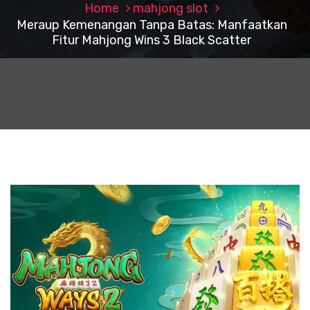
Home
mahjong slot
Meraup Kemenangan Tanpa Batas: Manfaatkan
Fitur Mahjong Wins 3 Black Scatter