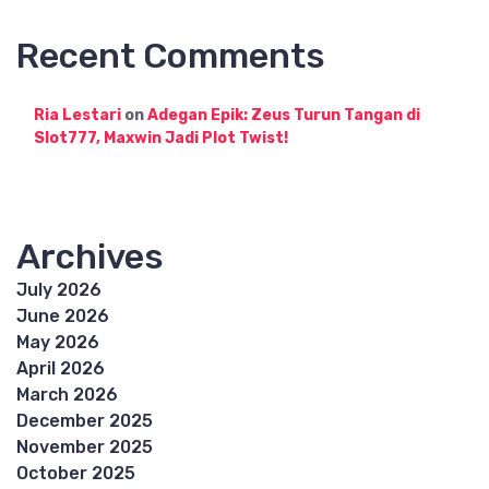
Recent Comments
Ria Lestari
on
Adegan Epik: Zeus Turun Tangan di
Slot777, Maxwin Jadi Plot Twist!
Archives
July 2026
June 2026
May 2026
April 2026
March 2026
December 2025
November 2025
October 2025