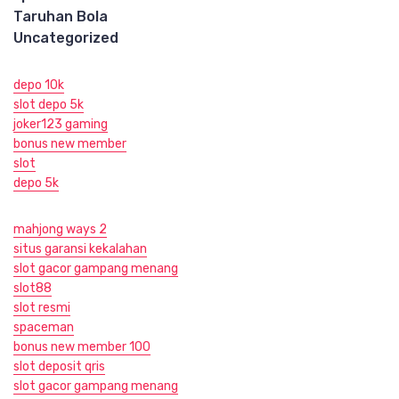
Taruhan Bola
Uncategorized
depo 10k
slot depo 5k
joker123 gaming
bonus new member
slot
depo 5k
mahjong ways 2
situs garansi kekalahan
slot gacor gampang menang
slot88
slot resmi
spaceman
bonus new member 100
slot deposit qris
slot gacor gampang menang