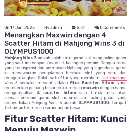
On 17 Jan, 2025
By admin
Slot
0 Comments
Menangkan Maxwin dengan 4
Scatter Hitam di Mahjong Wins 3 di
OLYMPUS1000
Mahjong Wins 3
adalah salah satu game slot yang paling gacor
yang saat ini menjadi favorit di kalangan pemain. Dengan tema
yang terinspirasi dari permainan Mahjong yang legendaris, game
ini menawarkan pengalaman bermain slot yang seru dan
menguntungkan. Salah satu fitur yang membuat
slot mahjong
Wins 3 semakin menarik adalah
fitur Scatter Hitam
, yang
memberikan peluang besar untuk meraih
maxwin
dengan hanya
mengumpulkan
4 scatter hitam
saja. Untuk merasakan
sensasi bermain game slot ini, situs slot paling gacor yang
menyediakan Mahjong Wins 3 adalah
OLYMPUS1000
, tempat
terbaik untuk meraih kemenangan besar!
Fitur Scatter Hitam: Kunci
Menuju Maxwin