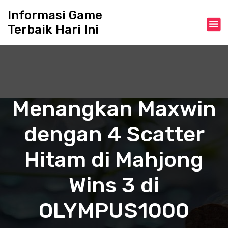
S
Informasi Game
k
Terbaik Hari Ini
i
p
t
o
c
o
n
Menangkan Maxwin
t
e
dengan 4 Scatter
n
t
Hitam di Mahjong
Wins 3 di
OLYMPUS1000