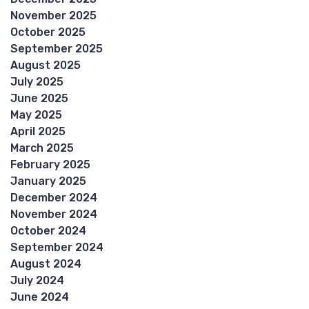
November 2025
October 2025
September 2025
August 2025
July 2025
June 2025
May 2025
April 2025
March 2025
February 2025
January 2025
December 2024
November 2024
October 2024
September 2024
August 2024
July 2024
June 2024