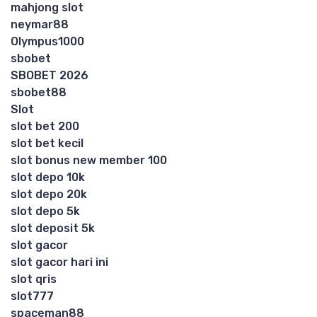
mahjong slot
neymar88
Olympus1000
sbobet
SBOBET 2026
sbobet88
Slot
slot bet 200
slot bet kecil
slot bonus new member 100
slot depo 10k
slot depo 20k
slot depo 5k
slot deposit 5k
slot gacor
slot gacor hari ini
slot qris
slot777
spaceman88