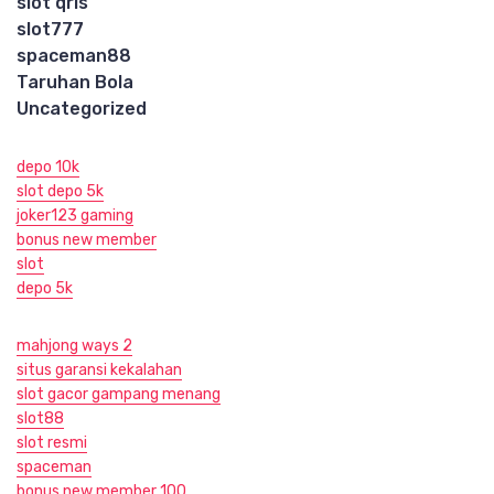
slot qris
slot777
spaceman88
Taruhan Bola
Uncategorized
depo 10k
slot depo 5k
joker123 gaming
bonus new member
slot
depo 5k
mahjong ways 2
situs garansi kekalahan
slot gacor gampang menang
slot88
slot resmi
spaceman
bonus new member 100