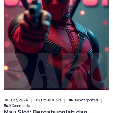
On 1 Oct, 2024
By Urn8878611
Uncategorized
0 Comments
Mau Slot: Bergabunglah dan