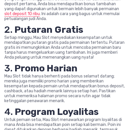
deposit pertama, Anda bisa mendapatkan bonus tambahan
yang dapat digunakan untuk bermain lebih banyak permainan
slot deposit 10 ribu
. Ini adalah cara yang bagus untuk memulai
petualangan judi Anda.
2.
Putaran Gratis
Setiap minggu, Mau Slot menyediakan kesempatan untuk
mendapatkan putaran gratis pada permainan tertentu. Putaran
gratis ini memungkinkan Anda untuk mencoba permainan baru
tanpa harus mengeluarkan uang tambahan. Ini juga memberi
Anda peluang untuk memenangkan uang nyata!
3.
Promo Harian
Mau Slot tidak hanya berhenti pada bonus selamat datang;
mereka juga memiliki promo harian yang memberikan
kesempatan kepada pemain untuk mendapatkan bonus deposit,
cashback, atau hadiah menarik lainnya setiap hari. Pastikan
untuk memeriksa halaman promo secara rutin agar tidak
ketinggalan penawaran menarik.
4.
Program Loyalitas
Untuk pemain setia, Mau Slot menawarkan program loyalitas di
mana Anda bisa mendapatkan poin setiap kali bermain. Poin ini
dapat ditukarkan dengan berbagai hadiah menarik, termasuk