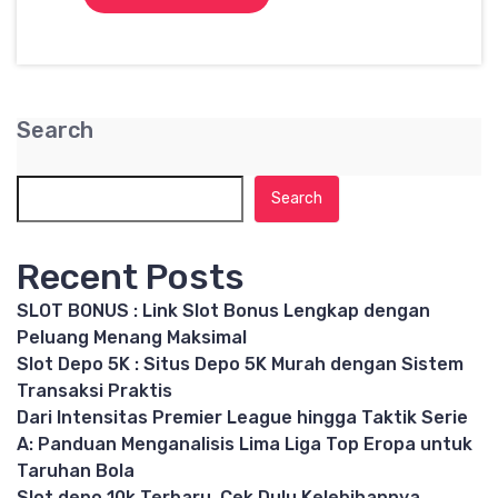
Search
Search
Recent Posts
SLOT BONUS : Link Slot Bonus Lengkap dengan
Peluang Menang Maksimal
Slot Depo 5K : Situs Depo 5K Murah dengan Sistem
Transaksi Praktis
Dari Intensitas Premier League hingga Taktik Serie
A: Panduan Menganalisis Lima Liga Top Eropa untuk
Taruhan Bola
Slot depo 10k Terbaru, Cek Dulu Kelebihannya