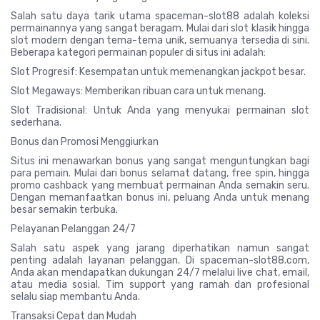
Salah satu daya tarik utama spaceman-slot88 adalah koleksi
permainannya yang sangat beragam. Mulai dari slot klasik hingga
slot modern dengan tema-tema unik, semuanya tersedia di sini.
Beberapa kategori permainan populer di situs ini adalah:
Slot Progresif: Kesempatan untuk memenangkan jackpot besar.
Slot Megaways: Memberikan ribuan cara untuk menang.
Slot Tradisional: Untuk Anda yang menyukai permainan slot
sederhana.
Bonus dan Promosi Menggiurkan
Situs ini menawarkan bonus yang sangat menguntungkan bagi
para pemain. Mulai dari bonus selamat datang, free spin, hingga
promo cashback yang membuat permainan Anda semakin seru.
Dengan memanfaatkan bonus ini, peluang Anda untuk menang
besar semakin terbuka.
Pelayanan Pelanggan 24/7
Salah satu aspek yang jarang diperhatikan namun sangat
penting adalah layanan pelanggan. Di spaceman-slot88.com,
Anda akan mendapatkan dukungan 24/7 melalui live chat, email,
atau media sosial. Tim support yang ramah dan profesional
selalu siap membantu Anda.
Transaksi Cepat dan Mudah