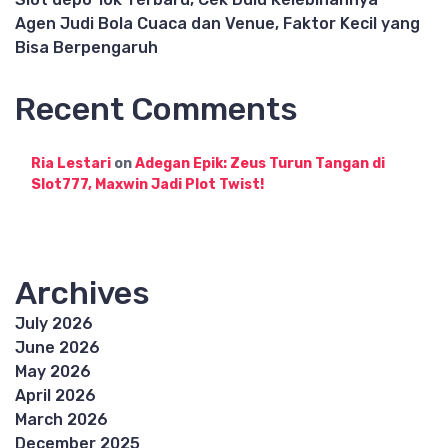
Agen Judi Bola Cuaca dan Venue, Faktor Kecil yang
Bisa Berpengaruh
Recent Comments
Ria Lestari
on
Adegan Epik: Zeus Turun Tangan di
Slot777, Maxwin Jadi Plot Twist!
Archives
July 2026
June 2026
May 2026
April 2026
March 2026
December 2025