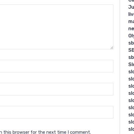
Ju
li
ma
n
Ol
sb
S
s
Sl
sl
sl
sl
sl
sl
sl
sl
sl
sl
n this browser for the next time I comment.