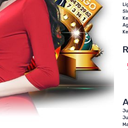
Li
Sl
Ke
Ag
Ke
R
A
Ju
Ju
Ma