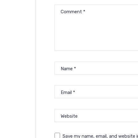
Comment
*
Name
*
Email
*
Website
Save my name, email, and website i