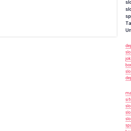
sl
sl
s
Ta
Un
de
sl
jo
bo
slo
de
ma
si
sl
sl
sl
sp