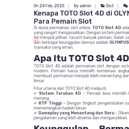
On 24 Feb, 2025
By admin
Slot
Kenapa TOTO Slot 4D di OL
Para Pemain Slot
Di dunia permainan slot online,
TOTO Slot 4D
ada
yang sangat mengasyikkan. Dengan sistem permai
4d
menjadi pilihan favorit banyak pemain. Salah 
dan berbagai keunggulan lainnya adalah
OLYMPUS
transaksi yang aman.
Apa Itu TOTO Slot 4
TOTO Slot 4D adalah permainan slot dengan sis
modern. Pemain harus memilih kombinasi angk
membuat permainan menjadi lebih menantang dan
besar.
Fitur utama dari TOTO Slot 4D meliputi:
✔
Sistem Taruhan 4D
– Pemain bisa memilih k
menang.
✔
RTP Tinggi
– Dengan tingkat pengembalian ya
memenangkan hadiah besar.
✔
Gameplay yang Menantang dan Seru
– Diban
pengalaman yang lebih dinamis dan mengasyikkan.
Keunggulan Berm