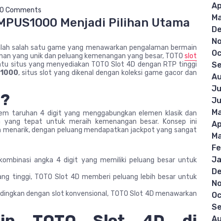
Ap
0 Comments
Ma
YMPUS1000 Menjadi Pilihan Utama
D
N
lah salah satu game yang menawarkan pengalaman bermain
Oc
nan yang unik dan peluang kemenangan yang besar, TOTO
slot
satu situs yang menyediakan TOTO Slot 4D dengan RTP tinggi
S
1000
, situs slot yang dikenal dengan koleksi game gacor dan
Au
Ju
D?
Ju
Ma
tem taruhan 4 digit yang menggabungkan elemen klasik dan
a yang tepat untuk meraih kemenangan besar. Konsep ini
Ap
 menarik, dengan peluang mendapatkan jackpot yang sangat
Ma
Fe
Ja
ombinasi angka 4 digit yang memiliki peluang besar untuk
D
ng tinggi, TOTO Slot 4D memberi peluang lebih besar untuk
N
dingkan dengan slot konvensional, TOTO Slot 4D menawarkan
Oc
S
ain TOTO Slot 4D di
Au