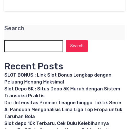
Search
Search
Recent Posts
SLOT BONUS : Link Slot Bonus Lengkap dengan
Peluang Menang Maksimal
Slot Depo 5K : Situs Depo 5K Murah dengan Sistem
Transaksi Praktis
Dari Intensitas Premier League hingga Taktik Serie
A: Panduan Menganalisis Lima Liga Top Eropa untuk
Taruhan Bola
Slot depo 10k Terbaru, Cek Dulu Kelebihannya