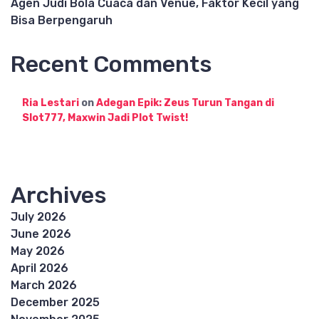
Agen Judi Bola Cuaca dan Venue, Faktor Kecil yang
Bisa Berpengaruh
Recent Comments
Ria Lestari
on
Adegan Epik: Zeus Turun Tangan di
Slot777, Maxwin Jadi Plot Twist!
Archives
July 2026
June 2026
May 2026
April 2026
March 2026
December 2025