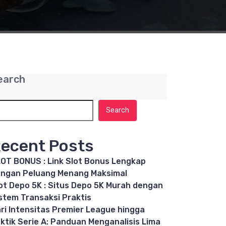
earch
Search
ecent Posts
OT BONUS : Link Slot Bonus Lengkap
ngan Peluang Menang Maksimal
ot Depo 5K : Situs Depo 5K Murah dengan
stem Transaksi Praktis
ri Intensitas Premier League hingga
ktik Serie A: Panduan Menganalisis Lima