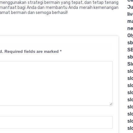
 menggunakan strategi bermain yang tepat, dan tetap tenang
Ju
 bermanfaat bagi Anda dan membantu Anda meraih kemenangan
amat bermain dan semoga berhasil!
li
ma
n
Ol
sb
S
d.
Required fields are marked
*
s
Sl
sl
sl
sl
sl
sl
sl
sl
sl
sl