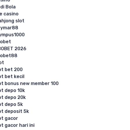
di Bola
ve casino
hjong slot
eymar88
ympus1000
obet
BOBET 2026
bobet88
ot
ot bet 200
ot bet kecil
ot bonus new member 100
ot depo 10k
ot depo 20k
ot depo 5k
ot deposit 5k
ot gacor
ot gacor hari ini