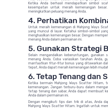
Ketika Anda berhasil mendapatkan simbol sca
kesempatan untuk meraih kemenangan besar. 
meningkatkan peluang menang Anda.
4. Perhatikan Kombin
Untuk meraih kemenangan di Mahjong Ways Scat
yang muncul di layar. Ketahui simbol-simbol yang
menghasilkan kemenangan besar. Dengan memperh
menang Anda dalam permainan ini.
5. Gunakan Strategi 
Selain mengandalkan keberuntungan, gunakan 
menang Anda. Coba variasikan taruhan Anda, gu
manfaatkan fitur-fitur bonus yang ditawarkan d
tepat, Anda dapat meraih kemenangan lebih muda
6. Tetap Tenang dan 
Ketika bermain Mahjong Ways Scatter Hitam, 
kemenangan. Jangan terburu-buru dalam mengam
tetap tenang dan sabar, Anda dapat membuat ke
Anda dalam permainan ini.
Dengan mengikuti tips dan trik di atas, Anda
Mahjong Ways Scatter Hitam. Ingatlah untuk me