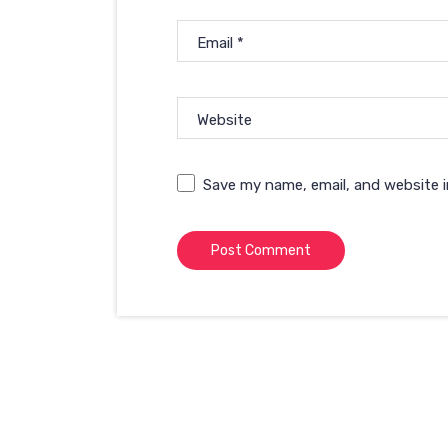
Email
*
Website
Save my name, email, and website i