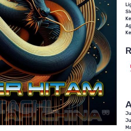
Li
Sl
Ke
Ag
Ke
R
A
Ju
Ju
Ma