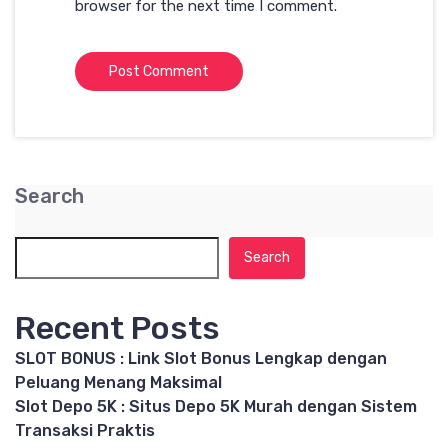
browser for the next time I comment.
Search
Search
Recent Posts
SLOT BONUS : Link Slot Bonus Lengkap dengan
Peluang Menang Maksimal
Slot Depo 5K : Situs Depo 5K Murah dengan Sistem
Transaksi Praktis