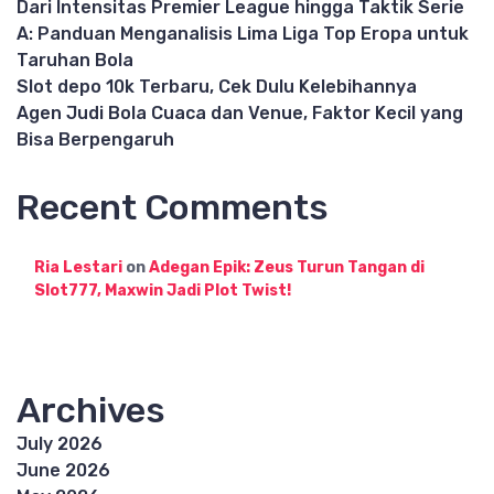
Dari Intensitas Premier League hingga Taktik Serie
A: Panduan Menganalisis Lima Liga Top Eropa untuk
Taruhan Bola
Slot depo 10k Terbaru, Cek Dulu Kelebihannya
Agen Judi Bola Cuaca dan Venue, Faktor Kecil yang
Bisa Berpengaruh
Recent Comments
Ria Lestari
on
Adegan Epik: Zeus Turun Tangan di
Slot777, Maxwin Jadi Plot Twist!
Archives
July 2026
June 2026