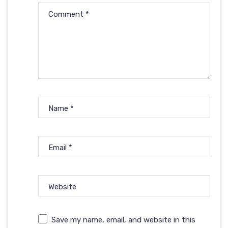
Comment
*
Name
*
Email
*
Website
Save my name, email, and website in this