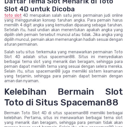
Daftar Tema Slot Menarik di Toto
Slot 4D untuk Dicoba
toto slot
4D merupakan salah satu jenis permainan judi online
yang menggunakan konsep taruhan angka. Para pemain harus
memilih 4 digit angka yang kemudian dipasang sebagai taruhan.
Setelah itu, hasil undian akan menentukan apakah angka yang
dipilih oleh pemain tersebut muncul atau tidak. Jika angka yang
dipilih muncul, pemain akan memenangkan hadiah sesuai dengan
aturan permainan.
Salah satu situs terkemuka yang menawarkan permainan Toto
Slot 4D adalah situs spaceman88. Situs ini menyediakan
berbagai tema slot yang menarik dan beragam, sehingga para
pemain dapat memilih tema yang sesuai dengan selera mereka.
Selain itu, situs spaceman88 juga memiliki sistem keamanan
yang terjamin, sehingga para pemain dapat bermain dengan
aman dan nyaman.
Kelebihan Bermain Slot
Toto di Situs Spaceman88
Bermain Toto Slot 4D di situs spaceman88 memiliki berbagai
kelebihan. Pertama, situs ini menawarkan berbagai tema slot
yang menarik dan beragam, sehingga para pemain tidak akan