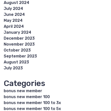
August 2024
July 2024
June 2024
May 2024
April 2024
January 2024
December 2023
November 2023
October 2023
September 2023
August 2023
July 2023
Categories
bonus new member
bonus new member 100
bonus new member 100 to 3x
bonus new member 100 to 5x