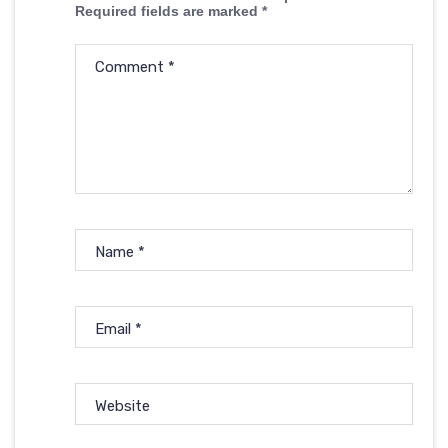
Required fields are marked
*
Comment
*
Name
*
Email
*
Website