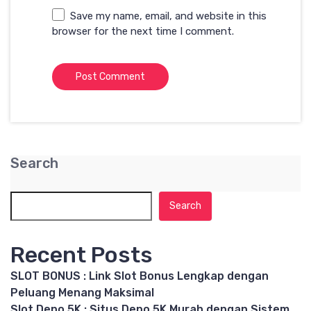
Save my name, email, and website in this
browser for the next time I comment.
Search
Search
Recent Posts
SLOT BONUS : Link Slot Bonus Lengkap dengan
Peluang Menang Maksimal
Slot Depo 5K : Situs Depo 5K Murah dengan Sistem