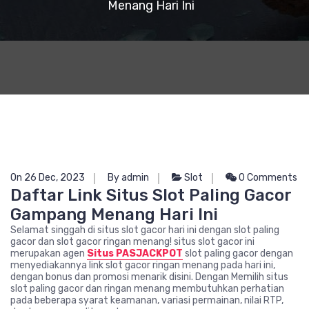
Menang Hari Ini
On 26 Dec, 2023
By admin
Slot
0 Comments
Daftar Link Situs Slot Paling Gacor
Gampang Menang Hari Ini
Selamat singgah di situs slot gacor hari ini dengan slot paling
gacor dan slot gacor ringan menang! situs slot gacor ini
merupakan agen
Situs PASJACKPOT
slot paling gacor dengan
menyediakannya link slot gacor ringan menang pada hari ini,
dengan bonus dan promosi menarik disini. Dengan Memilih situs
slot paling gacor dan ringan menang membutuhkan perhatian
pada beberapa syarat keamanan, variasi permainan, nilai RTP,