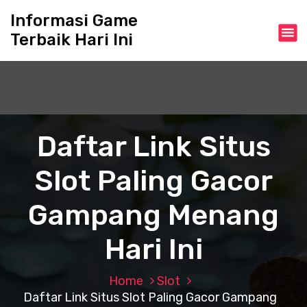
S
Informasi Game
k
Terbaik Hari Ini
i
p
t
o
c
o
n
Daftar Link Situs
t
e
Slot Paling Gacor
n
t
Gampang Menang
Hari Ini
Home
Slot
Daftar Link Situs Slot Paling Gacor Gampang