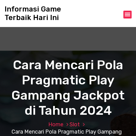
S
Informasi Game
k
Terbaik Hari Ini
i
p
t
o
c
o
n
Cara Mencari Pola
t
e
Pragmatic Play
n
t
Gampang Jackpot
di Tahun 2024
Home
Slot
Cara Mencari Pola Pragmatic Play Gampang