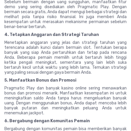
Sebelum bermain dengan uang sungguhan, manfaatkan fitur
demo yang sering disediakan oleh Pragmatic Play. Dengan
bermain secara gratis, Anda dapat menguji berbagai strategi dan
melihat pola tanpa risiko finansial. Ini juga memberi Anda
kesempatan untuk merasakan mekanisme permainan sebelum
benar-benar bertaruh.
4. Tetapkan Anggaran dan Strategi Taruhan
Menetapkan anggaran yang jelas dan strategi taruhan yang
terencana adalah kunci dalam bermain slot. Tentukan berapa
banyak yang siap Anda pertaruhkan dan tetap pada rencana
Anda. Beberapa pemain memilih untuk bertaruh lebih tinggi
ketika pengali meningkat, sementara yang lain lebih suka
bertaruh kecil untuk waktu yang lebih lama. Temukan strategi
yang paling sesuai dengan gaya bermain Anda.
5. Manfaatkan Bonus dan Promosi
Pragmatic Play dan banyak kasino online sering menawarkan
bonus dan promosi menarik. Manfaatkan kesempatan ini untuk
meningkatkan saldo Anda tanpa harus mengeluarkan banyak
uang. Dengan menggunakan bonus, Anda dapat mencoba lebih
banyak putaran dan meningkatkan peluang Anda untuk
menemukan jackpot.
6. Bergabung dengan Komunitas Pemain
Bergabung dengan komunitas pemain bisa memberikan banyak