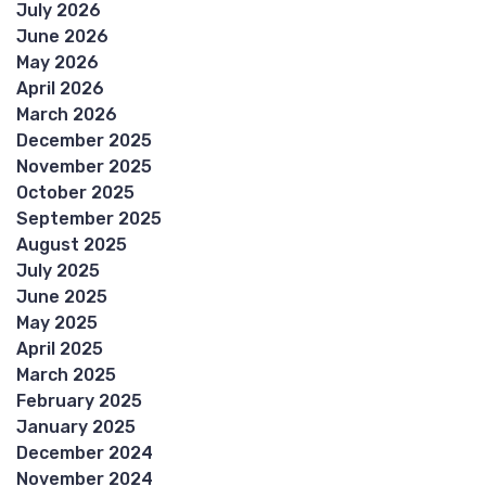
July 2026
June 2026
May 2026
April 2026
March 2026
December 2025
November 2025
October 2025
September 2025
August 2025
July 2025
June 2025
May 2025
April 2025
March 2025
February 2025
January 2025
December 2024
November 2024