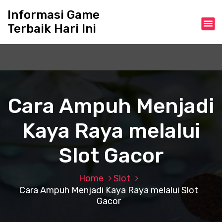
S
Informasi Game
k
Terbaik Hari Ini
i
p
t
o
c
o
n
Cara Ampuh Menjadi
t
e
Kaya Raya melalui
n
t
Slot Gacor
Home
Slot
Cara Ampuh Menjadi Kaya Raya melalui Slot
Gacor