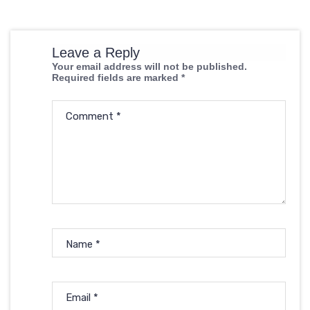
Leave a Reply
Your email address will not be published.
Required fields are marked
*
Comment
*
Name
*
Email
*