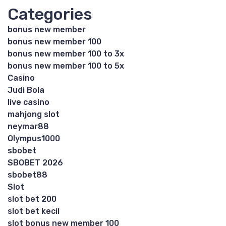
Categories
bonus new member
bonus new member 100
bonus new member 100 to 3x
bonus new member 100 to 5x
Casino
Judi Bola
live casino
mahjong slot
neymar88
Olympus1000
sbobet
SBOBET 2026
sbobet88
Slot
slot bet 200
slot bet kecil
slot bonus new member 100