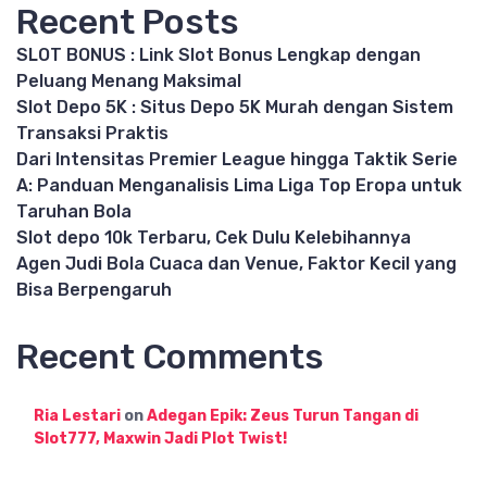
Recent Posts
SLOT BONUS : Link Slot Bonus Lengkap dengan
Peluang Menang Maksimal
Slot Depo 5K : Situs Depo 5K Murah dengan Sistem
Transaksi Praktis
Dari Intensitas Premier League hingga Taktik Serie
A: Panduan Menganalisis Lima Liga Top Eropa untuk
Taruhan Bola
Slot depo 10k Terbaru, Cek Dulu Kelebihannya
Agen Judi Bola Cuaca dan Venue, Faktor Kecil yang
Bisa Berpengaruh
Recent Comments
Ria Lestari
on
Adegan Epik: Zeus Turun Tangan di
Slot777, Maxwin Jadi Plot Twist!