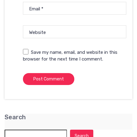
Email
*
Website
Save my name, email, and website in this
browser for the next time I comment.
Search
Search