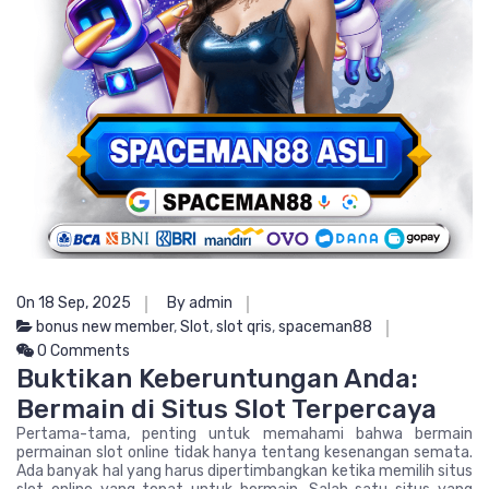
On 18 Sep, 2025
By admin
bonus new member
,
Slot
,
slot qris
,
spaceman88
0 Comments
Buktikan Keberuntungan Anda:
Bermain di Situs Slot Terpercaya
Pertama-tama, penting untuk memahami bahwa bermain
permainan slot online tidak hanya tentang kesenangan semata.
Ada banyak hal yang harus dipertimbangkan ketika memilih situs