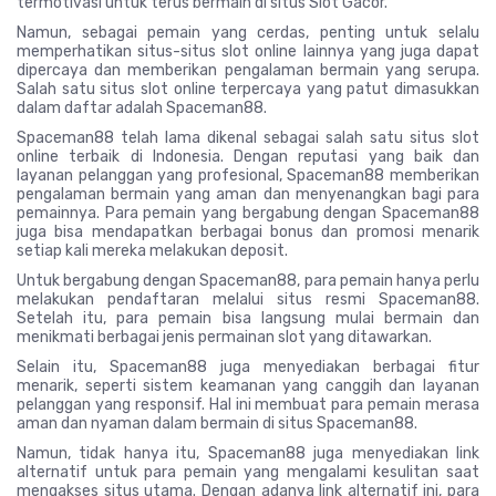
termotivasi untuk terus bermain di situs Slot Gacor.
Namun, sebagai pemain yang cerdas, penting untuk selalu
memperhatikan situs-situs slot online lainnya yang juga dapat
dipercaya dan memberikan pengalaman bermain yang serupa.
Salah satu situs slot online terpercaya yang patut dimasukkan
dalam daftar adalah Spaceman88.
Spaceman88 telah lama dikenal sebagai salah satu situs slot
online terbaik di Indonesia. Dengan reputasi yang baik dan
layanan pelanggan yang profesional, Spaceman88 memberikan
pengalaman bermain yang aman dan menyenangkan bagi para
pemainnya. Para pemain yang bergabung dengan Spaceman88
juga bisa mendapatkan berbagai bonus dan promosi menarik
setiap kali mereka melakukan deposit.
Untuk bergabung dengan Spaceman88, para pemain hanya perlu
melakukan pendaftaran melalui situs resmi Spaceman88.
Setelah itu, para pemain bisa langsung mulai bermain dan
menikmati berbagai jenis permainan slot yang ditawarkan.
Selain itu, Spaceman88 juga menyediakan berbagai fitur
menarik, seperti sistem keamanan yang canggih dan layanan
pelanggan yang responsif. Hal ini membuat para pemain merasa
aman dan nyaman dalam bermain di situs Spaceman88.
Namun, tidak hanya itu, Spaceman88 juga menyediakan link
alternatif untuk para pemain yang mengalami kesulitan saat
mengakses situs utama. Dengan adanya link alternatif ini, para