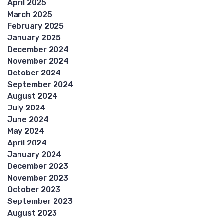
April 2025
March 2025
February 2025
January 2025
December 2024
November 2024
October 2024
September 2024
August 2024
July 2024
June 2024
May 2024
April 2024
January 2024
December 2023
November 2023
October 2023
September 2023
August 2023