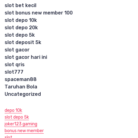
slot bet kecil
slot bonus new member 100
slot depo 10k
slot depo 20k
slot depo 5k
slot deposit 5k
slot gacor
slot gacor hari ini
slot qris
slot777
spaceman88
Taruhan Bola
Uncategorized
depo 10k
slot depo 5k
joker123 gaming
bonus new member
slot