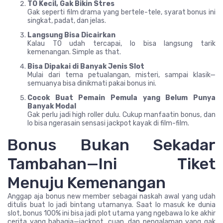
TO Kecil, Gak Bikin Stres
Gak seperti film drama yang bertele-tele, syarat bonus ini
singkat, padat, dan jelas.
Langsung Bisa Dicairkan
Kalau TO udah tercapai, lo bisa langsung tarik
kemenangan. Simple as that.
Bisa Dipakai di Banyak Jenis Slot
Mulai dari tema petualangan, misteri, sampai klasik—
semuanya bisa dinikmati pakai bonus ini.
Cocok Buat Pemain Pemula yang Belum Punya
Banyak Modal
Gak perlu jadi high roller dulu. Cukup manfaatin bonus, dan
lo bisa ngerasain sensasi jackpot kayak di film-film.
Bonus Bukan Sekadar
Tambahan—Ini Tiket
Menuju Kemenangan
Anggap aja bonus new member sebagai naskah awal yang udah
ditulis buat lo jadi bintang utamanya. Saat lo masuk ke dunia
slot, bonus 100% ini bisa jadi plot utama yang ngebawa lo ke akhir
cerita yang bahagia—jackpot, cuan, dan pengalaman yang gak