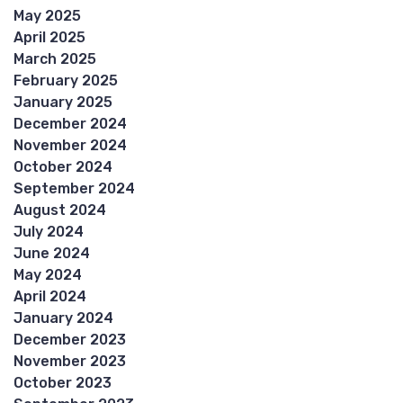
May 2025
April 2025
March 2025
February 2025
January 2025
December 2024
November 2024
October 2024
September 2024
August 2024
July 2024
June 2024
May 2024
April 2024
January 2024
December 2023
November 2023
October 2023