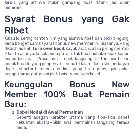
kecil
, yang artinya makin gampang buat ditarik jadi cuan
beneran!
Syarat Bonus yang Gak
Ribet
Kalau lo sering nonton film yang alurnya ribet dan bikin bingung,
beda banget sama syarat bonus new member ini. Biasanya, yang
dikasih adalah
turn over kecil
, kayak 3x, 5x, atau paling mentok
10x. Itu artinya, lo gak perlu putar otak buat nebak-nebak kapan
bonus bisa cair. Prosesnya simpel, langsung to the point, dan
cocok buat lo yang pengen aksi cepat. Dalam dunia slot, ini kayak
dapet shortcut menuju ending yang bikin puas—gak pakai
nunggu lama, gak pakai plot twist yang bikin kesel.
Keunggulan Bonus New
Member 100% Buat Pemain
Baru:
Dobel Modal di Awal Permainan
Seperti adegan karakter utama yang tiba-tiba dapet
kekuatan ekstra—bikin awal permainan langsung terasa
beda.