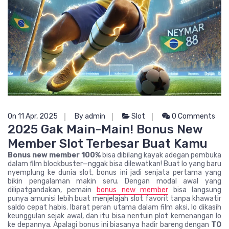
On 11 Apr, 2025
By admin
Slot
0 Comments
2025 Gak Main-Main! Bonus New
Member Slot Terbesar Buat Kamu
Bonus new member 100%
bisa dibilang kayak adegan pembuka
dalam film blockbuster—nggak bisa dilewatkan! Buat lo yang baru
nyemplung ke dunia slot, bonus ini jadi senjata pertama yang
bikin pengalaman makin seru. Dengan modal awal yang
dilipatgandakan, pemain
bonus new member
bisa langsung
punya amunisi lebih buat menjelajah slot favorit tanpa khawatir
saldo cepat habis. Ibarat peran utama dalam film aksi, lo dikasih
keunggulan sejak awal, dan itu bisa nentuin plot kemenangan lo
ke depannya. Apalagi bonus ini biasanya hadir bareng dengan
TO