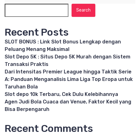
Search
Recent Posts
SLOT BONUS : Link Slot Bonus Lengkap dengan
Peluang Menang Maksimal
Slot Depo 5K : Situs Depo 5K Murah dengan Sistem
Transaksi Praktis
Dari Intensitas Premier League hingga Taktik Serie
A: Panduan Menganalisis Lima Liga Top Eropa untuk
Taruhan Bola
Slot depo 10k Terbaru, Cek Dulu Kelebihannya
Agen Judi Bola Cuaca dan Venue, Faktor Kecil yang
Bisa Berpengaruh
Recent Comments