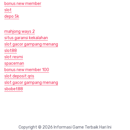
bonus new member
slot
depo 5k
mahjong ways 2
situs garansi kekalahan
slot gacor gampang menang
slot88
slot resmi
spaceman
bonus new member 100
slot deposit qris
slot gacor gampang menang
sbobet88
Copyright © 2026 Informasi Game Terbaik Hari Ini