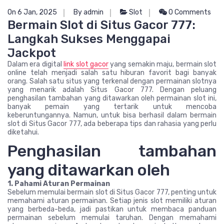
On 6 Jan, 2025
By admin
Slot
0 Comments
Bermain Slot di Situs Gacor 777:
Langkah Sukses Menggapai
Jackpot
Dalam era digital
link slot gacor
yang semakin maju, bermain slot
online telah menjadi salah satu hiburan favorit bagi banyak
orang. Salah satu situs yang terkenal dengan permainan slotnya
yang menarik adalah Situs Gacor 777. Dengan peluang
penghasilan tambahan yang ditawarkan oleh permainan slot ini,
banyak pemain yang tertarik untuk mencoba
keberuntungannya. Namun, untuk bisa berhasil dalam bermain
slot di Situs Gacor 777, ada beberapa tips dan rahasia yang perlu
diketahui.
Penghasilan tambahan
yang ditawarkan oleh
1. Pahami Aturan Permainan
Sebelum memulai bermain slot di Situs Gacor 777, penting untuk
memahami aturan permainan. Setiap jenis slot memiliki aturan
yang berbeda-beda, jadi pastikan untuk membaca panduan
permainan sebelum memulai taruhan. Dengan memahami