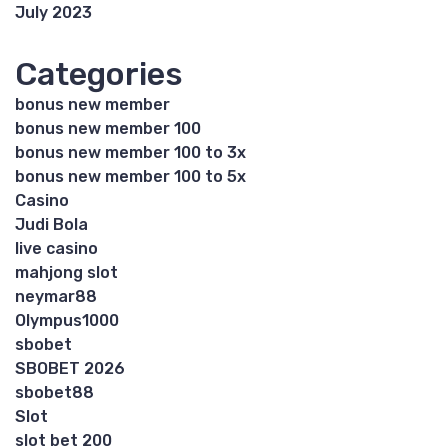
July 2023
Categories
bonus new member
bonus new member 100
bonus new member 100 to 3x
bonus new member 100 to 5x
Casino
Judi Bola
live casino
mahjong slot
neymar88
Olympus1000
sbobet
SBOBET 2026
sbobet88
Slot
slot bet 200