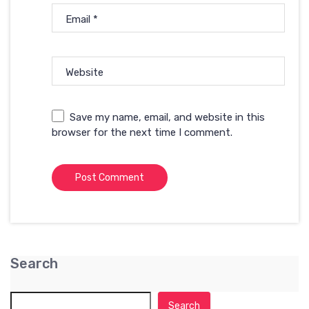
Email
*
Website
Save my name, email, and website in this
browser for the next time I comment.
Search
Search