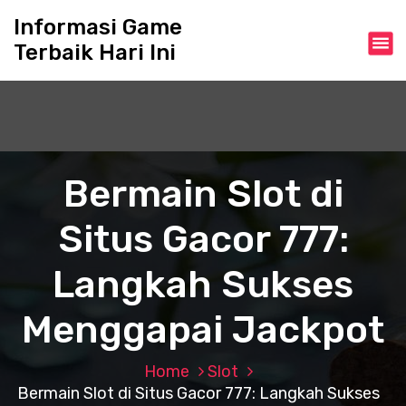
S
Informasi Game
k
Terbaik Hari Ini
i
p
t
o
c
o
n
Bermain Slot di
t
e
Situs Gacor 777:
n
t
Langkah Sukses
Menggapai Jackpot
Home
Slot
Bermain Slot di Situs Gacor 777: Langkah Sukses