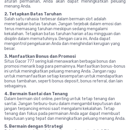
aturan permainan, Anda akan dapat meningkatkan peluang
menang Anda.
2. Tetapkan Batas Taruhan
Salah satu rahasia terbesar dalam bermain slot adalah
menetapkan batas taruhan. Jangan terjebak dalam emosi dan
terus memasang taruhan meskipun sedang mengalami
kekalahan. Tetapkan batas taruhan harian atau mingguan dan
disiplin dalam mematuhinya. Dengan cara ini, Anda dapat
mengontrol pengeluaran Anda dan menghindari kerugian yang
besar.
3. Manfaatkan Bonus dan Promosi
Situs Gacor 777 sering kali menawarkan berbagai bonus dan
promosi menarik bagi para pemainnya. Manfaatkan bonus-bonus
ini untuk meningkatkan peluang menang Anda. Jangan ragu
untuk memanfaatkan setiap kesempatan untuk mendapatkan
bonus tambahan, seperti bonus deposit, bonus referral, dan lain
sebagainya.
4. Bermain Santai dan Tenang
Dalam bermain slot online, penting untuk tetap tenang dan
santai. Jangan terburu-buru dalam mengambil keputusan dan
jangan terpancing emosi saat mengalami kekalahan. Tetap
tenang dan fokus pada permainan Anda agar dapat membuat
keputusan yang tepat dan meningkatkan peluang menang Anda.
5. Bermain dengan Strategi