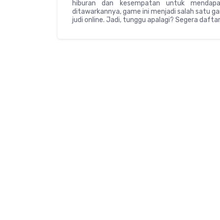
hiburan dan kesempatan untuk mendapat
ditawarkannya, game ini menjadi salah satu g
judi online. Jadi, tunggu apalagi? Segera daft