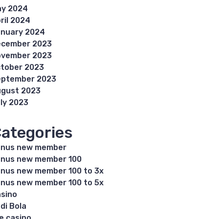
y 2024
ril 2024
nuary 2024
ecember 2023
ovember 2023
tober 2023
eptember 2023
gust 2023
ly 2023
ategories
onus new member
nus new member 100
nus new member 100 to 3x
nus new member 100 to 5x
sino
di Bola
ve casino