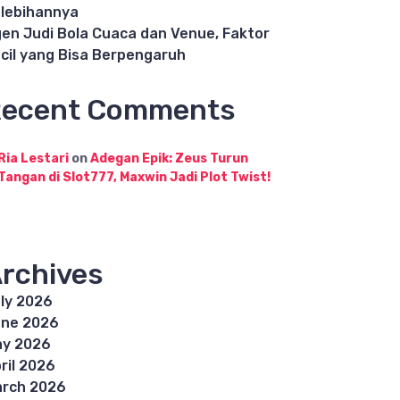
lebihannya
en Judi Bola Cuaca dan Venue, Faktor
cil yang Bisa Berpengaruh
ecent Comments
Ria Lestari
on
Adegan Epik: Zeus Turun
Tangan di Slot777, Maxwin Jadi Plot Twist!
rchives
ly 2026
ne 2026
y 2026
ril 2026
rch 2026