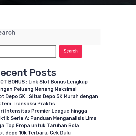
earch
Search
ecent Posts
OT BONUS : Link Slot Bonus Lengkap
ngan Peluang Menang Maksimal
ot Depo 5K : Situs Depo 5K Murah dengan
stem Transaksi Praktis
ri Intensitas Premier League hingga
ktik Serie A: Panduan Menganalisis Lima
ga Top Eropa untuk Taruhan Bola
ot depo 10k Terbaru, Cek Dulu