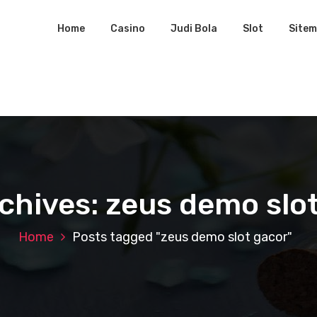
Home
Casino
Judi Bola
Slot
Site
chives: zeus demo slo
Home
Posts tagged "zeus demo slot gacor"