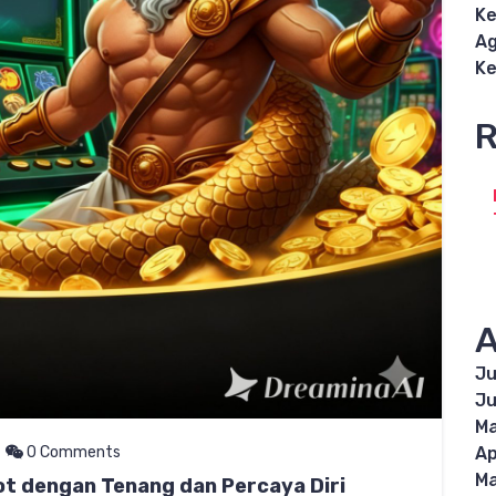
Ke
Ag
Ke
R
A
Ju
Ju
Ma
0 Comments
Ap
Ma
ot dengan Tenang dan Percaya Diri