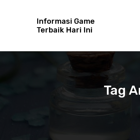
S
k
i
Informasi Game
p
Terbaik Hari Ini
t
o
c
o
n
t
e
n
Tag A
t