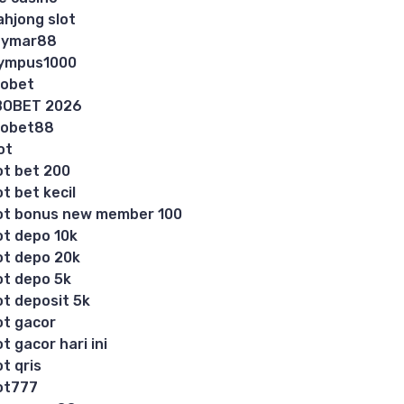
hjong slot
eymar88
ympus1000
obet
BOBET 2026
bobet88
ot
ot bet 200
ot bet kecil
ot bonus new member 100
ot depo 10k
ot depo 20k
ot depo 5k
ot deposit 5k
ot gacor
ot gacor hari ini
ot qris
ot777