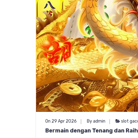
On 29 Apr 2026
By admin
slot gac
Bermain dengan Tenang dan Raih 