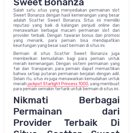
Sweet Bonanza
Salah satu situs yang menyediakan permainan slot
Sweet Bonanza dengan hasil kemenangan yang besar
adalah Scatter Sweet Bonanza. Situs ini memiliki
reputasi yang baik di kalangan penjudi online dan
menawarkan berbagai macam permainan slot dari
provider terbaik. Dengan tawaran bonus dan promosi
yang menarik, para pemain bisa mendapatkan
keuntungan yang besar saat bermain di situs ini.
Bermain di situs Scatter Sweet Bonanza juga
memberikan kemudahan bagi para pemain untuk
meraih kemenangan. Dengan sistem permainan yang
fair dan transparan, para pemain dapat memastikan
bahwa setiap putaran permainan berjalan dengan adil.
Selain itu, situs ini juga menawarkan kemudahan untuk
meraih
jackpot Starlight Princess 1000
, yang membuat
para pemain semakin tertarik untuk bermain di situs ini.
Nikmati Berbagai
Permainan dari
Provider Terbaik Di