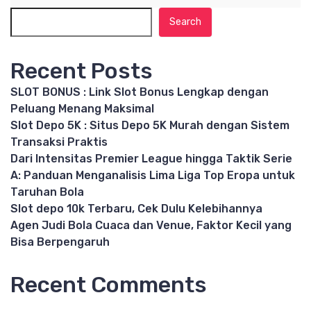
Search
Recent Posts
SLOT BONUS : Link Slot Bonus Lengkap dengan
Peluang Menang Maksimal
Slot Depo 5K : Situs Depo 5K Murah dengan Sistem
Transaksi Praktis
Dari Intensitas Premier League hingga Taktik Serie
A: Panduan Menganalisis Lima Liga Top Eropa untuk
Taruhan Bola
Slot depo 10k Terbaru, Cek Dulu Kelebihannya
Agen Judi Bola Cuaca dan Venue, Faktor Kecil yang
Bisa Berpengaruh
Recent Comments