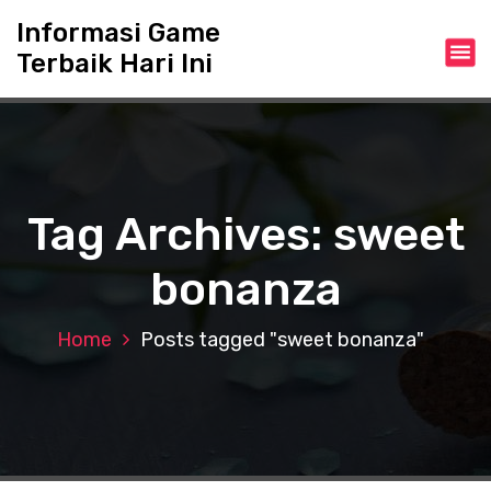
S
Informasi Game
k
Terbaik Hari Ini
i
p
t
o
c
o
n
Tag Archives: sweet
t
e
bonanza
n
t
Home
Posts tagged "sweet bonanza"