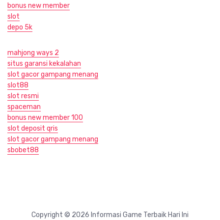
bonus new member
slot
depo 5k
mahjong ways 2
situs garansi kekalahan
slot gacor gampang menang
slot88
slot resmi
spaceman
bonus new member 100
slot deposit qris
slot gacor gampang menang
sbobet88
Copyright © 2026 Informasi Game Terbaik Hari Ini