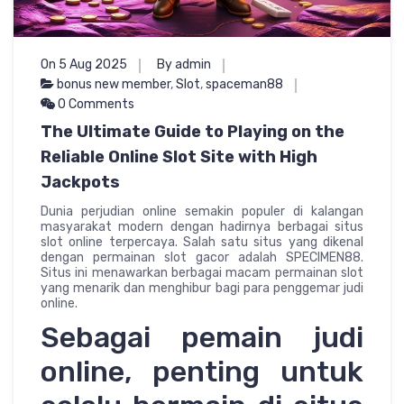
On 5 Aug 2025
By admin
bonus new member
,
Slot
,
spaceman88
0 Comments
The Ultimate Guide to Playing on the
Reliable Online Slot Site with High
Jackpots
Dunia perjudian online semakin populer di kalangan
masyarakat modern dengan hadirnya berbagai situs
slot online terpercaya. Salah satu situs yang dikenal
dengan permainan slot gacor adalah SPECIMEN88.
Situs ini menawarkan berbagai macam permainan slot
yang menarik dan menghibur bagi para penggemar judi
online.
Sebagai pemain judi
online, penting untuk