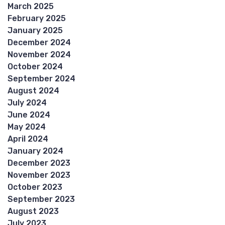
March 2025
February 2025
January 2025
December 2024
November 2024
October 2024
September 2024
August 2024
July 2024
June 2024
May 2024
April 2024
January 2024
December 2023
November 2023
October 2023
September 2023
August 2023
July 2023