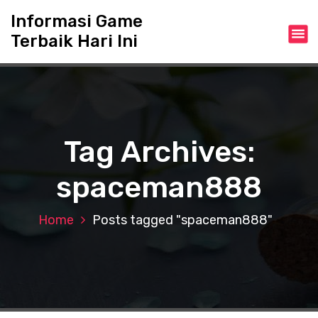
S
Informasi Game
k
Terbaik Hari Ini
i
p
t
o
c
o
n
Tag Archives:
t
e
spaceman888
n
t
Home
Posts tagged "spaceman888"