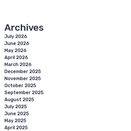
Archives
July 2026
June 2026
May 2026
April 2026
March 2026
December 2025
November 2025
October 2025
September 2025
August 2025
July 2025
June 2025
May 2025
April 2025