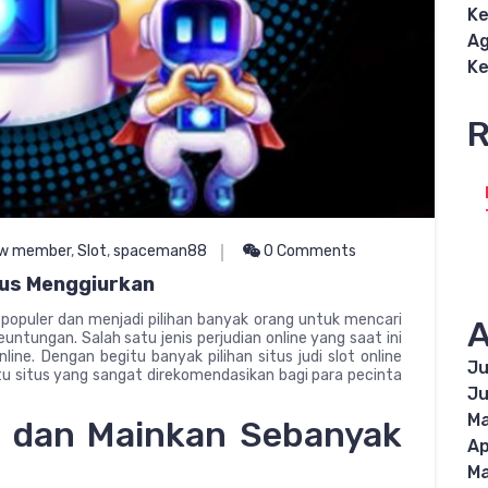
Ke
Ag
Ke
R
ew member
,
Slot
,
spaceman88
0 Comments
nus Menggiurkan
n populer dan menjadi pilihan banyak orang untuk mencari
A
tungan. Salah satu jenis perjudian online yang saat ini
ine. Dengan begitu banyak pilihan situs judi slot online
Ju
u situs yang sangat direkomendasikan bagi para pecinta
Ju
Ma
 dan Mainkan Sebanyak
Ap
Ma