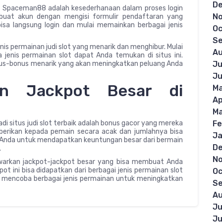
D
ri Spaceman88 adalah kesederhanaan dalam proses login
N
buat akun dengan mengisi formulir pendaftaran yang
bisa langsung login dan mulai memainkan berbagai jenis
Oc
S
permainan judi slot yang menarik dan menghibur. Mulai
Au
jenis permainan slot dapat Anda temukan di situs ini.
us-bonus menarik yang akan meningkatkan peluang Anda
Ju
Ju
n Jackpot Besar di
Ma
Ap
Ma
situs judi slot terbaik adalah bonus gacor yang mereka
Fe
berikan kepada pemain secara acak dan jumlahnya bisa
Ja
g Anda untuk mendapatkan keuntungan besar dari bermain
D
.
N
warkan jackpot-jackpot besar yang bisa membuat Anda
t ini bisa didapatkan dari berbagai jenis permainan slot
Oc
rus mencoba berbagai jenis permainan untuk meningkatkan
S
Au
Ju
Ju