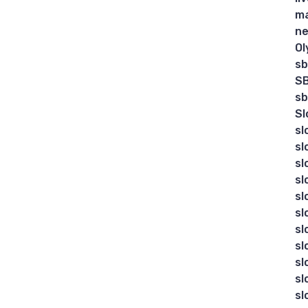
ma
n
Ol
sb
S
s
Sl
sl
sl
sl
sl
sl
sl
sl
sl
sl
sl
sl