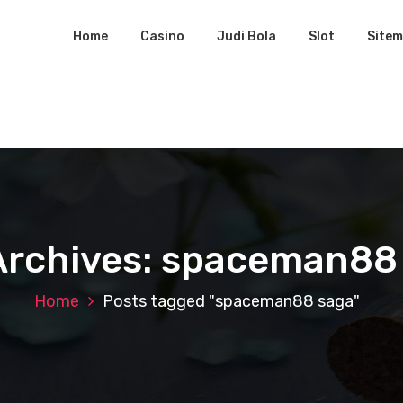
Home
Casino
Judi Bola
Slot
Site
Archives: spaceman88
Home
Posts tagged "spaceman88 saga"