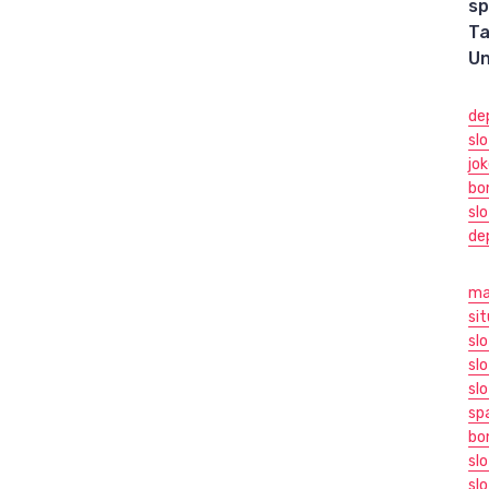
s
Ta
Un
de
sl
jo
bo
slo
de
ma
si
sl
sl
sl
sp
bo
slo
sl