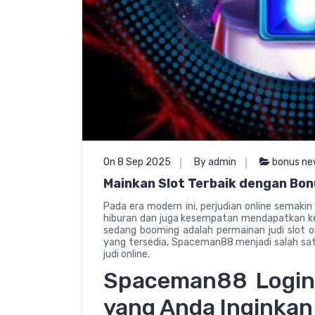
On 8 Sep 2025
By admin
bonus n
Mainkan Slot Terbaik dengan Bo
Pada era modern ini, perjudian online semaki
hiburan dan juga kesempatan mendapatkan keun
sedang booming adalah permainan judi slot onl
yang tersedia, Spaceman88 menjadi salah sat
judi online.
Spaceman88 Login
yang Anda Inginkan