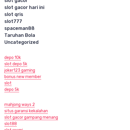
slot gacor
slot gacor hari ini
slot qris
slot777
spaceman88
Taruhan Bola
Uncategorized
depo 10k
slot depo 5k
joker123 gaming
bonus new member
slot
depo 5k
mahjong ways 2
situs garansi kekalahan
slot gacor gampang menang
slot88