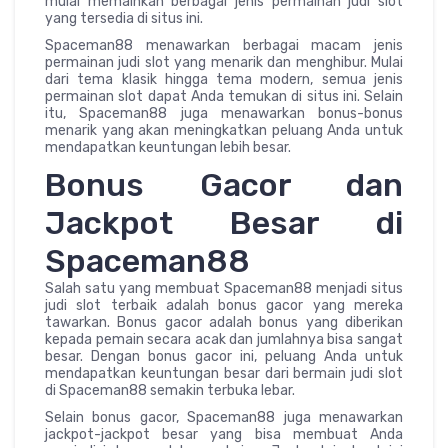
mulai memainkan berbagai jenis permainan judi slot
yang tersedia di situs ini.
Spaceman88 menawarkan berbagai macam jenis
permainan judi slot yang menarik dan menghibur. Mulai
dari tema klasik hingga tema modern, semua jenis
permainan slot dapat Anda temukan di situs ini. Selain
itu, Spaceman88 juga menawarkan bonus-bonus
menarik yang akan meningkatkan peluang Anda untuk
mendapatkan keuntungan lebih besar.
Bonus Gacor dan
Jackpot Besar di
Spaceman88
Salah satu yang membuat Spaceman88 menjadi situs
judi slot terbaik adalah bonus gacor yang mereka
tawarkan. Bonus gacor adalah bonus yang diberikan
kepada pemain secara acak dan jumlahnya bisa sangat
besar. Dengan bonus gacor ini, peluang Anda untuk
mendapatkan keuntungan besar dari bermain judi slot
di Spaceman88 semakin terbuka lebar.
Selain bonus gacor, Spaceman88 juga menawarkan
jackpot-jackpot besar yang bisa membuat Anda