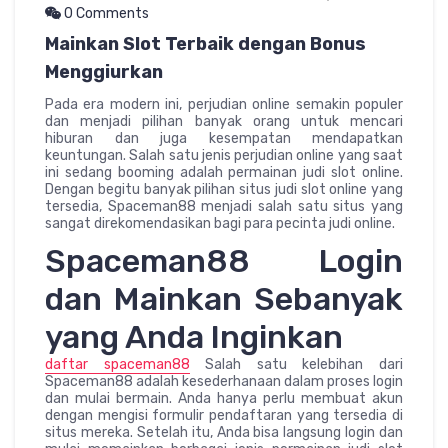
0 Comments
Mainkan Slot Terbaik dengan Bonus
Menggiurkan
Pada era modern ini, perjudian online semakin populer
dan menjadi pilihan banyak orang untuk mencari
hiburan dan juga kesempatan mendapatkan
keuntungan. Salah satu jenis perjudian online yang saat
ini sedang booming adalah permainan judi slot online.
Dengan begitu banyak pilihan situs judi slot online yang
tersedia, Spaceman88 menjadi salah satu situs yang
sangat direkomendasikan bagi para pecinta judi online.
Spaceman88 Login
dan Mainkan Sebanyak
yang Anda Inginkan
daftar spaceman88
Salah satu kelebihan dari
Spaceman88 adalah kesederhanaan dalam proses login
dan mulai bermain. Anda hanya perlu membuat akun
dengan mengisi formulir pendaftaran yang tersedia di
situs mereka. Setelah itu, Anda bisa langsung login dan