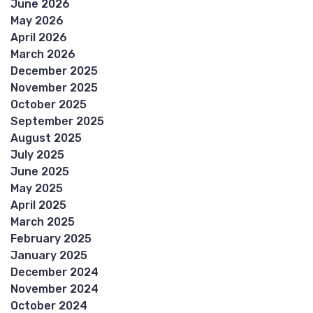
June 2026
May 2026
April 2026
March 2026
December 2025
November 2025
October 2025
September 2025
August 2025
July 2025
June 2025
May 2025
April 2025
March 2025
February 2025
January 2025
December 2024
November 2024
October 2024