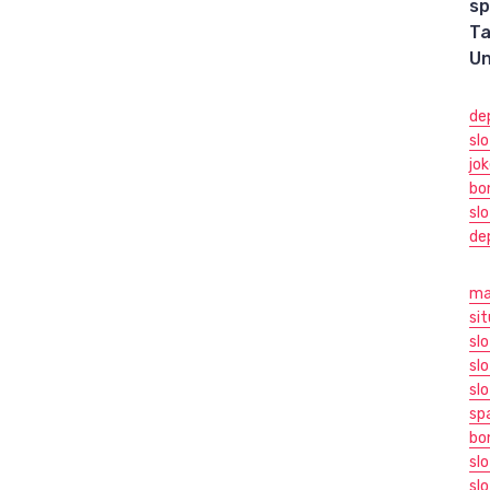
s
Ta
Un
de
sl
jo
bo
slo
de
ma
si
sl
sl
sl
sp
bo
slo
sl