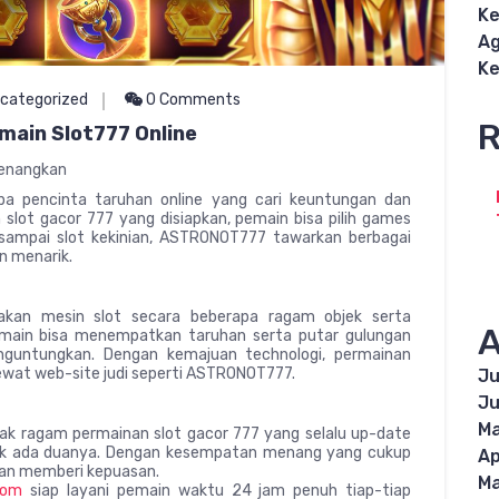
Ke
Ag
Ke
categorized
0 Comments
R
main Slot777 Online
yenangkan
apa pencinta taruhan online yang cari keuntungan dan
lot gacor 777 yang disiapkan, pemain bisa pilih games
c sampai slot kekinian, ASTRONOT777 tawarkan berbagai
n menarik.
nakan mesin slot secara beberapa ragam objek serta
A
emain bisa menempatkan taruhan serta putar gulungan
untungkan. Dengan kemajuan technologi, permainan
 lewat web-site judi seperti ASTRONOT777.
Ju
Ju
Ma
k ragam permainan slot gacor 777 yang selalu up-date
ak ada duanya. Dengan kesempatan menang yang cukup
Ap
gan memberi kepuasan.
Ma
com
siap layani pemain waktu 24 jam penuh tiap-tiap