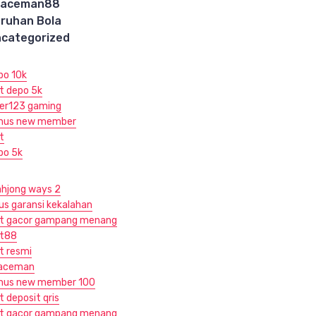
paceman88
ruhan Bola
categorized
po 10k
ot depo 5k
ker123 gaming
nus new member
t
po 5k
hjong ways 2
tus garansi kekalahan
ot gacor gampang menang
ot88
ot resmi
aceman
nus new member 100
t deposit qris
ot gacor gampang menang