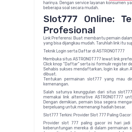
harinya. Dengan service layanan konsumen ya
beberapa soal secara mudah.
Slot777 Online: T
Profesional
Link Preferensi: Buat membantu pemain dalam 
yang bisa dijangkau mudah. Taruhlah link itu s
Teknik Login serta Daftar di ASTRONOT777
Membuka situs ASTRONOT777 lewat link prefer
Click knop “Daftar” serta isi formulir register
Sehabis sukses mendaftarkan, login ke aku
dibuat.
Tentukan permainan slot777 yang mau di
kemenangan.
Salah satunya keunggulan dari situs slot777
memakai link alternative ASTRONOT777 unt
Dengan demikian, pemain bisa segera mengawa
berpeluang untuk memenangi hadiah besar.
Slot777 Terkini: Provider Slot 777 Paling Gacor H
Provider slot 777 paling gacor ini hari j
keberuntungan mereka di dalam permainan s