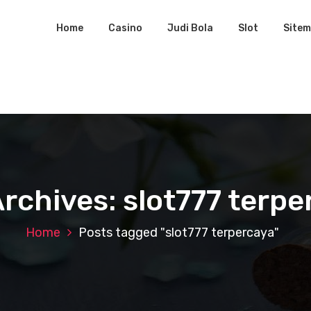
Home
Casino
Judi Bola
Slot
Site
rchives: slot777 terp
Home
Posts tagged "slot777 terpercaya"