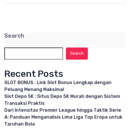
Search
Search
Recent Posts
SLOT BONUS : Link Slot Bonus Lengkap dengan
Peluang Menang Maksimal
Slot Depo 5K : Situs Depo 5K Murah dengan Sistem
Transaksi Praktis
Dari Intensitas Premier League hingga Taktik Serie
A: Panduan Menganalisis Lima Liga Top Eropa untuk
Taruhan Bola