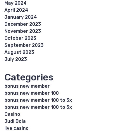
May 2024
April 2024
January 2024
December 2023
November 2023
October 2023
September 2023
August 2023
July 2023
Categories
bonus new member
bonus new member 100
bonus new member 100 to 3x
bonus new member 100 to 5x
Casino
Judi Bola
live casino