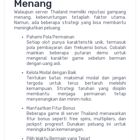
Menang
Walaupun server Thailand memiliki reputasi gampang
menang, keberuntungan tetaplah faktor utama.
Namun, ada beberapa strategi yang bisa membantu
meningkatkan peluang:
Pahami Pola Permainan
Setiap slot punya karakteristik unik, termasuk
pola pembayaran dan frekuensi bonus. Cobalah
mainkan beberapa putaran demo untuk
mengenal karakter game sebelum bermain
dengan uang asli.
Kelola Modal dengan Baik
Tentukan batas maksimal modal dan jangan
tergoda untuk terus bertaruh melebihi
kemampuan. Strategi taruhan yang disiplin
membantu menjaga permainan tetap
menyenangkan dan minim risiko.
Manfaatkan Fitur Bonus
Beberapa game di server Thailand menawarkan
fitur bonus seperti free spins, multipliers, dan
jackpot progresif. Gunakan peluang ini untuk
meningkatkan kemenangan.
Pilih Waktu Bermain yang Tepat