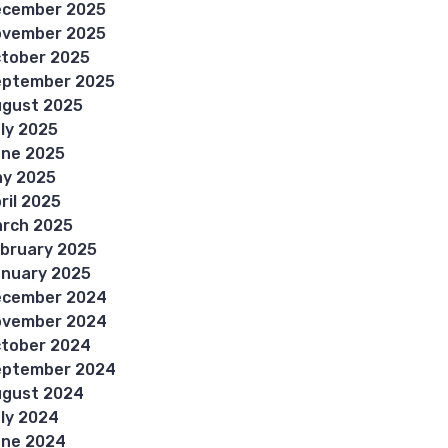
ecember 2025
ovember 2025
tober 2025
eptember 2025
gust 2025
ly 2025
ne 2025
y 2025
ril 2025
rch 2025
bruary 2025
nuary 2025
ecember 2024
ovember 2024
tober 2024
eptember 2024
gust 2024
ly 2024
ne 2024