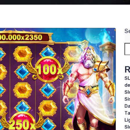
S
R
SL
de
Sl
Si
Da
Ta
Li
Sl