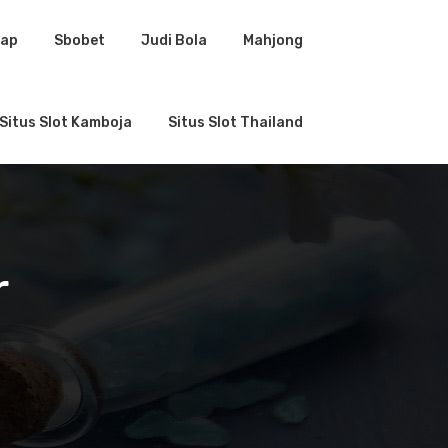
map
Sbobet
Judi Bola
Mahjong
Situs Slot Kamboja
Situs Slot Thailand
r