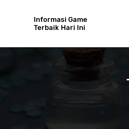
S
k
i
Informasi Game
p
Terbaik Hari Ini
t
o
c
o
n
t
e
n
t