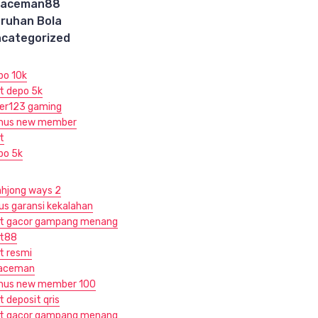
paceman88
ruhan Bola
categorized
po 10k
ot depo 5k
ker123 gaming
nus new member
t
po 5k
hjong ways 2
tus garansi kekalahan
ot gacor gampang menang
ot88
ot resmi
aceman
nus new member 100
t deposit qris
ot gacor gampang menang