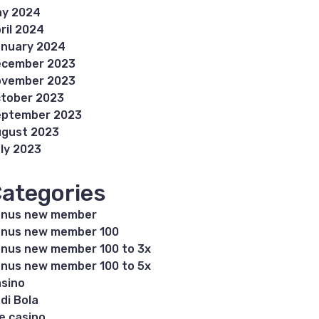
y 2024
ril 2024
nuary 2024
ecember 2023
ovember 2023
tober 2023
eptember 2023
gust 2023
ly 2023
ategories
onus new member
nus new member 100
nus new member 100 to 3x
nus new member 100 to 5x
sino
di Bola
ve casino