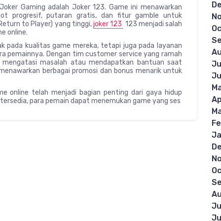
D
ri Joker Gaming adalah Joker 123. Game ini menawarkan
pot progresif, putaran gratis, dan fitur gamble untuk
N
turn to Player) yang tinggi,
joker 123
123 menjadi salah
Oc
e online.
S
k pada kualitas game mereka, tetapi juga pada layanan
Au
ra pemainnya. Dengan tim customer service yang ramah
h mengatasi masalah atau mendapatkan bantuan saat
Ju
a menawarkan berbagai promosi dan bonus menarik untuk
Ju
Ma
me online telah menjadi bagian penting dari gaya hidup
Ap
 tersedia, para pemain dapat menemukan game yang ses
Ma
Fe
Ja
D
N
Oc
S
Au
Ju
Ju