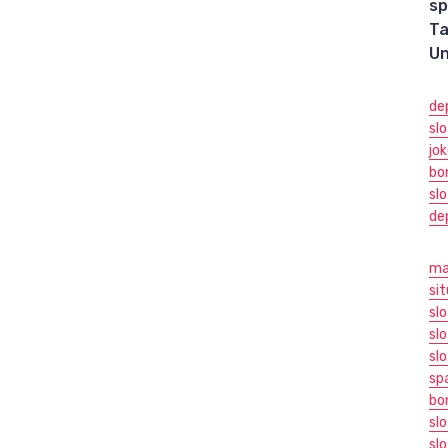
s
Ta
Un
de
sl
jo
bo
slo
de
ma
si
sl
sl
sl
sp
bo
slo
sl