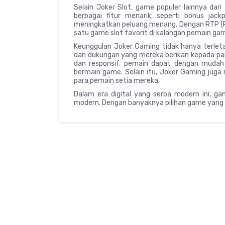
Selain Joker Slot, game populer lainnya da
berbagai fitur menarik, seperti bonus jack
meningkatkan peluang menang. Dengan RTP (Re
satu game slot favorit di kalangan pemain gam
Keunggulan Joker Gaming tidak hanya terleta
dan dukungan yang mereka berikan kepada pa
dan responsif, pemain dapat dengan muda
bermain game. Selain itu, Joker Gaming jug
para pemain setia mereka.
Dalam era digital yang serba modern ini, ga
modern. Dengan banyaknya pilihan game yang