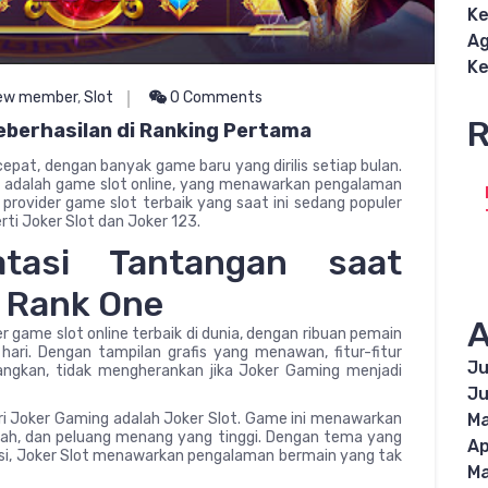
Ke
Ag
Ke
new member
,
Slot
0 Comments
R
eberhasilan di Ranking Pertama
pat, dengan banyak game baru yang dirilis setiap bulan.
r adalah game slot online, yang menawarkan pengalaman
provider game slot terbaik yang saat ini sedang populer
ti Joker Slot dan Joker 123.
tasi Tantangan saat
e Rank One
A
r game slot online terbaik di dunia, dengan ribuan pemain
ri. Dengan tampilan grafis yang menawan, fitur-fitur
Ju
nangkan, tidak mengherankan jika Joker Gaming menjadi
Ju
ri Joker Gaming adalah Joker Slot. Game ini menawarkan
Ma
pah, dan peluang menang yang tinggi. Dengan tema yang
Ap
asi, Joker Slot menawarkan pengalaman bermain yang tak
Ma