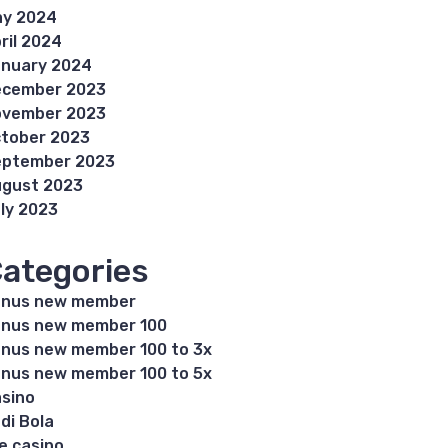
y 2024
ril 2024
nuary 2024
ecember 2023
ovember 2023
tober 2023
eptember 2023
gust 2023
ly 2023
ategories
onus new member
nus new member 100
nus new member 100 to 3x
nus new member 100 to 5x
sino
di Bola
ve casino