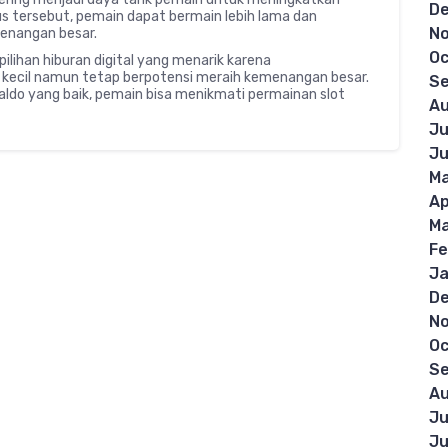
D
tersebut, pemain dapat bermain lebih lama dan
N
nangan besar.
Oc
pilihan hiburan digital yang menarik karena
ecil namun tetap berpotensi meraih kemenangan besar.
S
aldo yang baik, pemain bisa menikmati permainan slot
Au
Ju
Ju
Ma
Ap
Ma
Fe
Ja
D
N
Oc
S
Au
Ju
Ju