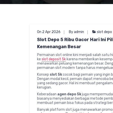
On 2 Apr 2026
By admin
slot depo
Slot Depo 5 Ribu Gacor Hari Ini 
Kemenangan Besar
Permainan slot online kini menjadi salah satu h
ke
slot deposit 5k
karena memberikan kesempat
menawarkan peluang kemenangan besar. Denga
permainan slot modern tanpa harus mengeluar
Konsep
slot 5k
cocok bagi pemain yang ingin be
Dengan modal kecil, pemain dapat mencoba 
yang sedang gacor. Hal ini membuat pengalam
kerugian.
Keberadaan
agen depo 5k
juga mempermudah 
biasanya menyediakan berbagai metode pembaya
membuat pemain bisa fokus pada strategi be
Banyak platform slot juga menawarkan promo