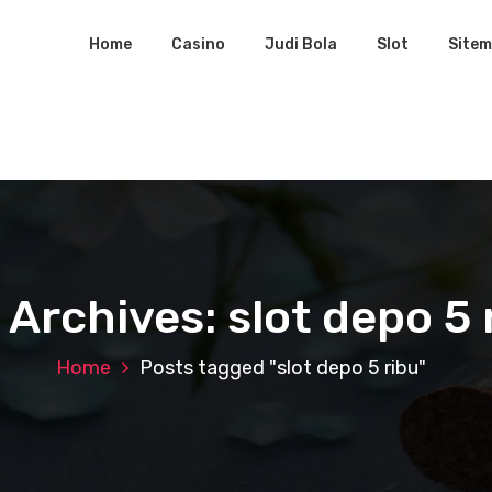
Home
Casino
Judi Bola
Slot
Site
 Archives: slot depo 5 
Home
Posts tagged "slot depo 5 ribu"