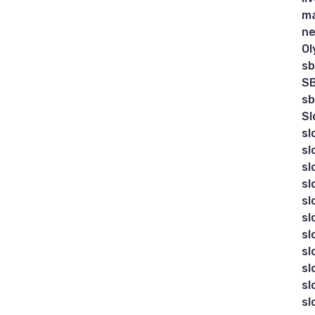
ma
n
Ol
sb
S
s
Sl
sl
sl
sl
sl
sl
sl
sl
sl
sl
sl
sl