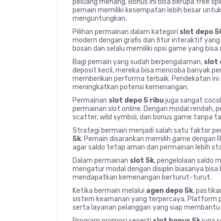
peluang menang. Bonus ini bisa berupa free sp
pemain memiliki kesempatan lebih besar unt
menguntungkan.
Pilihan permainan dalam kategori
slot depo 
modern dengan grafis dan fitur interaktif ya
bosan dan selalu memiliki opsi game yang bi
Bagi pemain yang sudah berpengalaman,
slot
deposit kecil, mereka bisa mencoba banyak 
memberikan performa terbaik. Pendekatan ini
meningkatkan potensi kemenangan.
Permainan
slot depo 5 ribu
juga sangat coco
permainan slot online. Dengan modal rendah, p
scatter, wild symbol, dan bonus game tanpa ta
Strategi bermain menjadi salah satu faktor 
5k
. Pemain disarankan memilih game dengan R
agar saldo tetap aman dan permainan lebih sta
Dalam permainan
slot 5k
, pengelolaan saldo 
mengatur modal dengan disiplin biasanya bisa b
mendapatkan kemenangan berturut-turut.
Ketika bermain melalui
agen depo 5k
, pastik
sistem keamanan yang terpercaya. Platform p
serta layanan pelanggan yang siap membantu bi
Program promosi seperti
slot bonus 5k
juga s