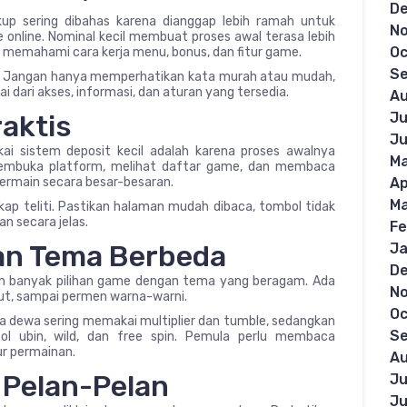
D
up sering dibahas karena dianggap lebih ramah untuk
N
nline. Nominal kecil membuat proses awal terasa lebih
Oc
n memahami cara kerja menu, bonus, dan fitur game.
S
jelas. Jangan hanya memperhatikan kata murah atau mudah,
 dari akses, informasi, dan aturan yang tersedia.
Au
aktis
Ju
Ju
i sistem deposit kecil adalah karena proses awalnya
Ma
 membuka platform, melihat daftar game, dan membaca
ermain secara besar-besaran.
Ap
Ma
ikap teliti. Pastikan halaman mudah dibaca, tombol tidak
n secara jelas.
Fe
an Tema Berbeda
Ja
D
an banyak pilihan game dengan tema yang beragam. Ada
N
ut, sampai permen warna-warni.
Oc
a dewa sering memakai multiplier dan tumble, sedangkan
S
l ubin, wild, dan free spin. Pemula perlu membaca
ur permainan.
Au
 Pelan-Pelan
Ju
Ju