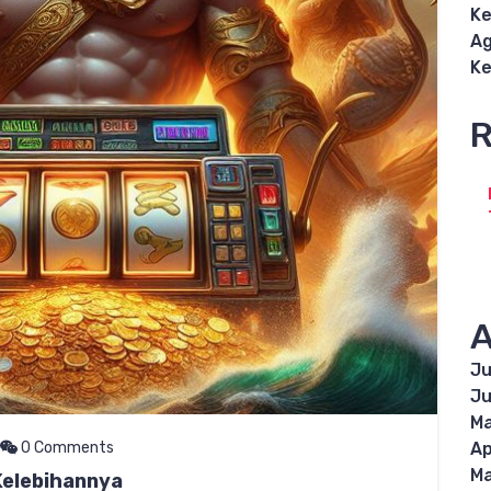
Ke
Ag
Ke
R
A
Ju
Ju
Ma
0 Comments
Ap
Ma
Kelebihannya