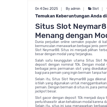
On 4 Dec 2025
By admin
Slot
Temukan Keberuntungan Anda di
Situs Slot Neymar8
Menang dengan Mod
Dunia perjudian online semakin populer di ka
bermunculan menawarkan berbagai jenis perma
Slot Neymar88. Situs ini menjadi pilihan ter
besar dengan modal yang terjangkau.
Salah satu keunggulan utama Situs Slot 
deposit dengan nominal 10k. Dengan modal y
berbagai jenis permainan slot yang disediakan
bagi para pemain yang ingin bermain tanpa ha
Selain itu, Situs Slot Neymar88 juga dikenal
istilah yang digunakan untuk menggambarkan 
pemain. Dengan bermain di situs ini, para pe
jackpot besar.
Slot gacor dengan deposit 10k menjadi daya t
perlu khawatir akan kehabisan modal karena d
Selain itu, situs ini juga menawarkan berb