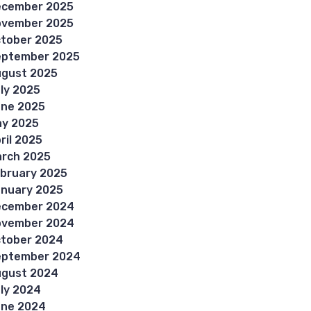
ecember 2025
ovember 2025
tober 2025
eptember 2025
gust 2025
ly 2025
ne 2025
y 2025
ril 2025
rch 2025
bruary 2025
nuary 2025
ecember 2024
ovember 2024
tober 2024
eptember 2024
gust 2024
ly 2024
ne 2024