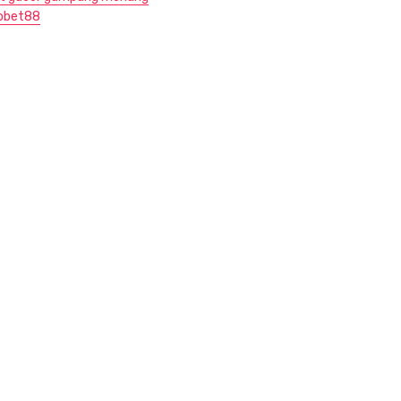
obet88