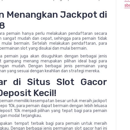
sb
an Menangkan Jackpot di
88
ara pemain hanya perlu melakukan pendaftaran secara
ran sangat mudah dan cepat, sehingga para pemain tidak
mulai bermain. Setelah melakukan pendaftaran, para
permainan slot yang disukai dan mulai bermain.
a pemain juga akan disuguhkan dengan berbagai jenis
t gampang menang merupakan pilihan ideal bagi para
ngan mudah. Dengan berbagai jenis permainan yang
nan yang sesuai dengan keahlian dan strategi mereka.
r di Situs Slot Gacor
posit Kecil!
 pemain memiliki kesempatan besar untuk meraih jackpot
epo 10k, para pemain dapat bermain dengan lebih leluasa
eposit 10k menjadi pilihan yang tepat bagi para pemain
ngan modal terjangkau.
upakan tempat terbaik bagi para pemain untuk meraih
u. Dengan berbagai jenis permainan slot gacor hari ini