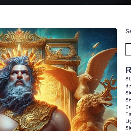
S
R
SL
de
Sl
Si
Da
Ta
Li
Sl