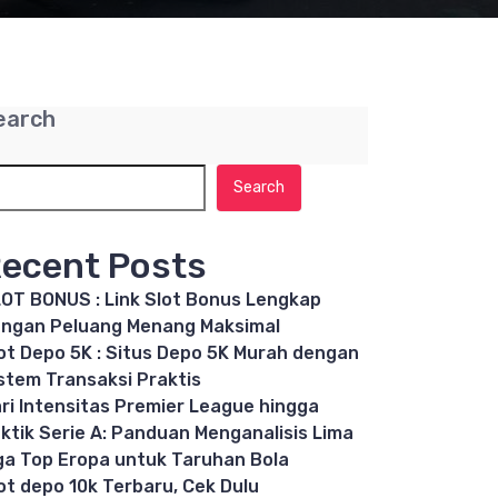
earch
Search
ecent Posts
OT BONUS : Link Slot Bonus Lengkap
ngan Peluang Menang Maksimal
ot Depo 5K : Situs Depo 5K Murah dengan
stem Transaksi Praktis
ri Intensitas Premier League hingga
ktik Serie A: Panduan Menganalisis Lima
ga Top Eropa untuk Taruhan Bola
ot depo 10k Terbaru, Cek Dulu