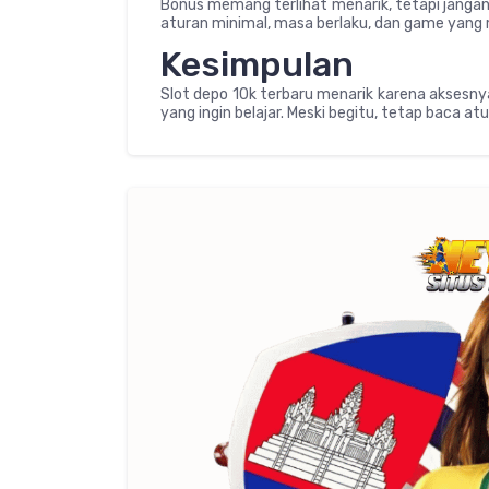
Bonus memang terlihat menarik, tetapi janga
aturan minimal, masa berlaku, dan game yang
Kesimpulan
Slot depo 10k terbaru menarik karena aksesny
yang ingin belajar. Meski begitu, tetap baca a