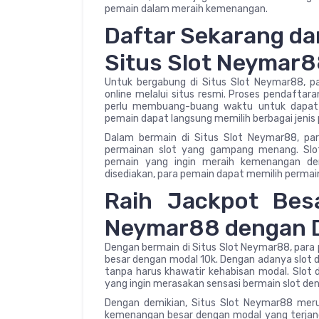
pemain dalam meraih kemenangan.
Daftar Sekarang d
Situs Slot Neymar
Untuk bergabung di Situs Slot Neymar88, p
online melalui situs resmi. Proses pendafta
perlu membuang-buang waktu untuk dapat 
pemain dapat langsung memilih berbagai jenis 
Dalam bermain di Situs Slot Neymar88, par
permainan slot yang gampang menang. Slo
pemain yang ingin meraih kemenangan de
disediakan, para pemain dapat memilih permai
Raih Jackpot Besa
Neymar88 dengan De
Dengan bermain di Situs Slot Neymar88, para
besar dengan modal 10k. Dengan adanya slot d
tanpa harus khawatir kehabisan modal. Slot d
yang ingin merasakan sensasi bermain slot de
Dengan demikian, Situs Slot Neymar88 mer
kemenangan besar dengan modal yang terjangka