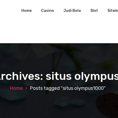
Home
Casino
Judi Bola
Slot
Site
Archives: situs olympu
Home
Posts tagged "situs olympus1000"