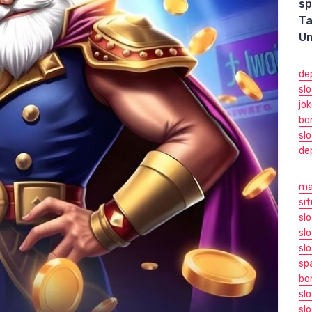
s
Ta
Un
de
sl
jo
bo
slo
de
ma
si
sl
sl
sl
sp
bo
slo
sl