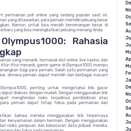
D
N
 permainan judi online yang sedang populer saat ini.
Oc
n yang ditawarkan, para pemain memiliki peluang besar
S
kan. Namun, untuk bisa meraih kemenangan besar di
 terbaru yang bisa meningkatkan peluang menang Anda.
Au
Ju
Olympus1000: Rahasia
Ju
ngkap
Ma
Ap
nan yang menarik, termasuk slot online, live casino, dan
 fitur-fitur menarik, game-game di Olympus1000 mampu
Ma
nangkan bagi para pemain. Salah satu permainan yang
Fe
nline, dimana pemain dapat memilih dari berbagai macam
Ja
D
Olympus1000, penting untuk mengetahui link gacor
 dapat diakses dengan mudah. Dengan menggunakan link
N
pat menghindari risiko terjadinya pemblokiran atau
Oc
a, para pemain dapat tetap fokus pada permainan dan
S
Au
astikan bahwa mereka menggunakan link terpercaya
dan kenyamanan dalam bermain. Dengan menggunakan
Ju
ari risiko penipuan dan kebocoran data pribadi mereka.
Ju
tenang dan fokus pada permainan.