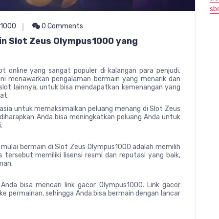
sb
s1000
0 Comments
in Slot Zeus Olympus1000 yang
t online yang sangat populer di kalangan para penjudi.
ini menawarkan pengalaman bermain yang menarik dan
 slot lainnya, untuk bisa mendapatkan kemenangan yang
at.
ahasia untuk memaksimalkan peluang menang di Slot Zeus
, diharapkan Anda bisa meningkatkan peluang Anda untuk
.
 mulai bermain di Slot Zeus Olympus1000 adalah memilih
 tersebut memiliki lisensi resmi dan reputasi yang baik,
man.
nda bisa mencari link gacor Olympus1000. Link gacor
ke permainan, sehingga Anda bisa bermain dengan lancar