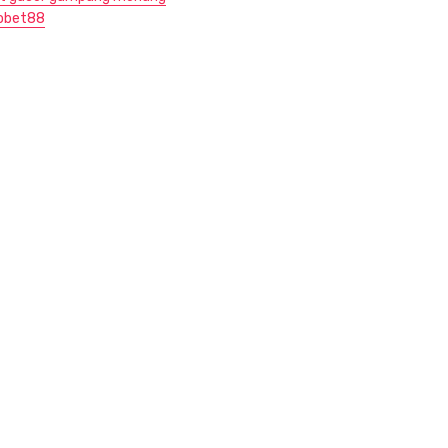
obet88