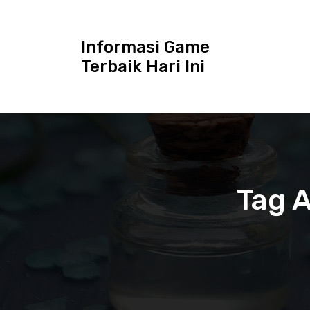
S
k
i
Informasi Game
p
Terbaik Hari Ini
t
o
c
o
n
t
e
n
Tag 
t