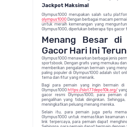
Jackpot Maksimal
Olympus1000 merupakan salah satu platform
olympus1000
Dengan berbagai macam permaina
untuk meraih kemenangan yang menguntung
Olympus1000, diperlukan beberapa tips gacor
Menang Besar di 
Gacor Hari Ini Teru
Olympus1000 menawarkan berbagai jenis permai
sportsbook. Dengan grafis yang memukau dan
memberikan pengalaman bermain yang menye
paling populer di Olympus1000 adalah slot o
tema dan fitur yang menarik.
Bagi para pemain yang ingin bermain di 
Olympus1000
https://slot77depo10k.org/
yang
gacor resmi Olympus1000, para pemain da
pengalihan yang tidak diinginkan. Sehingg
meningkatkan peluang menang mereka.
Selain itu, para pemain juga perlu mem
Olympus1000 untuk memastikan keamanan 
link terpercaya, para pemain dapat menghind
Sehingga, para pemain dapat bermain dengan 