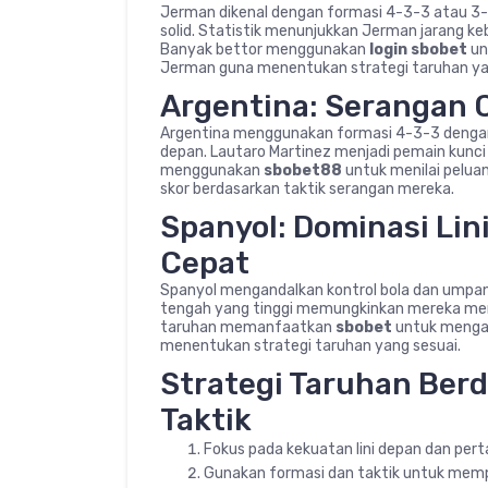
Jerman dikenal dengan formasi 4-3-3 atau 3
solid. Statistik menunjukkan Jerman jarang 
Banyak bettor menggunakan
login sbobet
un
Jerman guna menentukan strategi taruhan ya
Argentina: Serangan 
Argentina menggunakan formasi 4-3-3 dengan
depan. Lautaro Martinez menjadi pemain kunc
menggunakan
sbobet88
untuk menilai peluan
skor berdasarkan taktik serangan mereka.
Spanyol: Dominasi Lin
Cepat
Spanyol mengandalkan kontrol bola dan umpan 
tengah yang tinggi memungkinkan mereka men
taruhan memanfaatkan
sbobet
untuk mengan
menentukan strategi taruhan yang sesuai.
Strategi Taruhan Ber
Taktik
Fokus pada kekuatan lini depan dan per
Gunakan formasi dan taktik untuk mempr