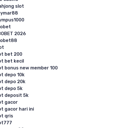
hjong slot
eymar88
ympus1000
obet
BOBET 2026
bobet88
ot
ot bet 200
ot bet kecil
ot bonus new member 100
ot depo 10k
ot depo 20k
ot depo 5k
ot deposit 5k
ot gacor
ot gacor hari ini
ot qris
ot777