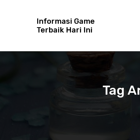
S
k
i
Informasi Game
p
Terbaik Hari Ini
t
o
c
o
n
t
e
n
Tag A
t