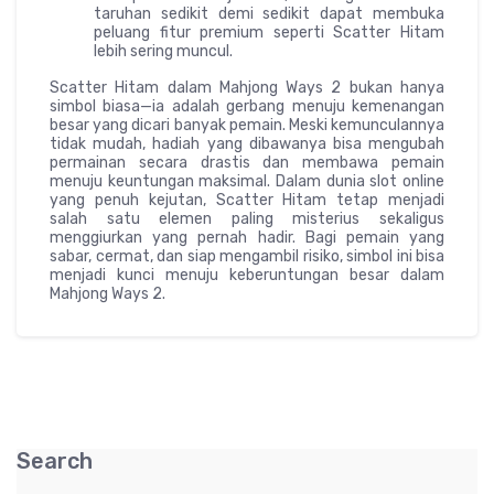
taruhan sedikit demi sedikit dapat membuka
peluang fitur premium seperti Scatter Hitam
lebih sering muncul.
Scatter Hitam dalam Mahjong Ways 2 bukan hanya
simbol biasa—ia adalah gerbang menuju kemenangan
besar yang dicari banyak pemain. Meski kemunculannya
tidak mudah, hadiah yang dibawanya bisa mengubah
permainan secara drastis dan membawa pemain
menuju keuntungan maksimal. Dalam dunia slot online
yang penuh kejutan, Scatter Hitam tetap menjadi
salah satu elemen paling misterius sekaligus
menggiurkan yang pernah hadir. Bagi pemain yang
sabar, cermat, dan siap mengambil risiko, simbol ini bisa
menjadi kunci menuju keberuntungan besar dalam
Mahjong Ways 2.
Search