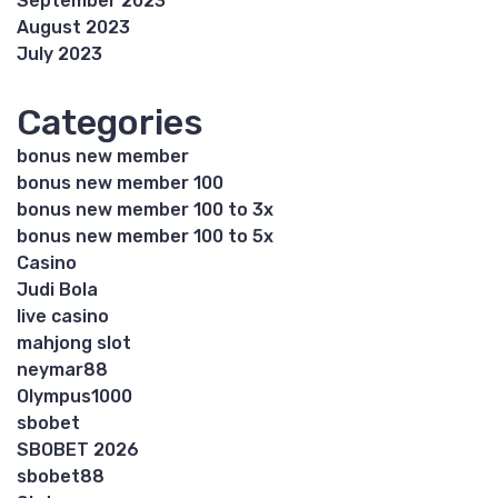
September 2023
August 2023
July 2023
Categories
bonus new member
bonus new member 100
bonus new member 100 to 3x
bonus new member 100 to 5x
Casino
Judi Bola
live casino
mahjong slot
neymar88
Olympus1000
sbobet
SBOBET 2026
sbobet88