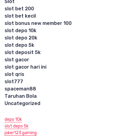
Slot
slot bet 200
slot bet kecil
slot bonus new member 100
slot depo 10k
slot depo 20k
slot depo 5k
slot deposit 5k
slot gacor
slot gacor hari ini
slot qris
slot777
spaceman88
Taruhan Bola
Uncategorized
depo 10k
slot depo 5k
joker123 gaming