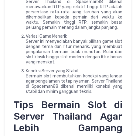
Server Thailand di Spaceman88 dikenal
menawarkan RTP yang relatif tinggi. RTP adalah
persentase rata-rata uang taruhan yang akan
dikembalikan kepada pemain dari waktu ke
waktu. Semakin tinggi RTP, semakin besar
peluang pemain menang dalam jangka panjang.
Variasi Game Menarik
Server ini menyediakan banyak pilihan game slot
dengan tema dan fitur menarik, yang membuat
pengalaman bermain tidak monoton. Mulai dari
slot klasik hingga slot modern dengan fitur bonus
yang memikat.
Koneksi Server yang Stabil
Bermain slot membutuhkan koneksi yang lancar
agar pengalaman tetap nyaman. Server Thailand
di Spaceman88 dikenal memiliki koneksi yang
stabil dan minim gangguan teknis.
Tips Bermain Slot di
Server Thailand Agar
Lebih Gampang