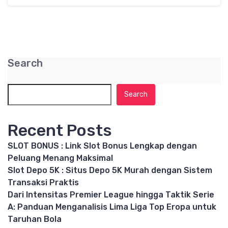
Search
Search
Recent Posts
SLOT BONUS : Link Slot Bonus Lengkap dengan
Peluang Menang Maksimal
Slot Depo 5K : Situs Depo 5K Murah dengan Sistem
Transaksi Praktis
Dari Intensitas Premier League hingga Taktik Serie
A: Panduan Menganalisis Lima Liga Top Eropa untuk
Taruhan Bola