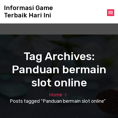
S
Informasi Game
k
Terbaik Hari Ini
i
p
t
o
c
o
n
Tag Archives:
t
e
Panduan bermain
n
t
slot online
Home
Posts tagged "Panduan bermain slot online"