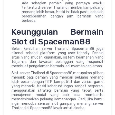
Ada sebagian pemain yang percaya waktu
tertentu di server Thailand memberikan peluang
menang lebih besar. Meski ini tidak pasti, cobalah
bereksperimen dengan jam bermain yang
berbeda.
Keunggulan Bermain
Slot di Spaceman88
Selain kelebihan server Thailand, Spaceman88 juga
dikenal sebagai platform yang user-friendly. Desain
situs yang mudah digunakan, sistem keamanan yang
terjamin, dan layanan pelanggan yang responsif
membuat pengalaman bermain jadi nyaman dan aman.
Slot server Thailand di Spaceman88 merupakan pilihan
menarik bagi pemain yang mencari peluang menang
lebih besar dengan RTP kompetitif dan variasi game
yang menarik. Meski keberuntungan sangat berperan,
menggunakan strategi bermain yang tepat serta
manajemen modal yang baik bisa membantu
memaksimalkan peluang kemenangan. Jadi, jika kamu
ingin mencoba sensasi slot gampang menang, server
Thailand di Spaceman88 layak untuk dicoba.