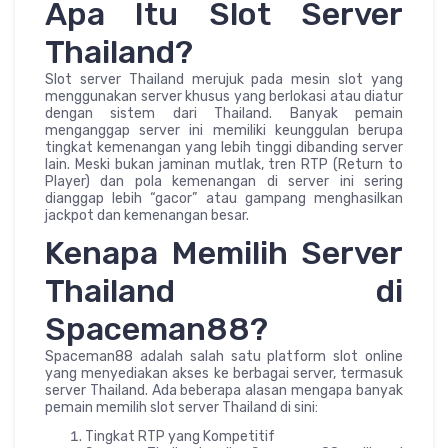
Apa Itu Slot Server
Thailand?
Slot server Thailand merujuk pada mesin slot yang
menggunakan server khusus yang berlokasi atau diatur
dengan sistem dari Thailand. Banyak pemain
menganggap server ini memiliki keunggulan berupa
tingkat kemenangan yang lebih tinggi dibanding server
lain. Meski bukan jaminan mutlak, tren RTP (Return to
Player) dan pola kemenangan di server ini sering
dianggap lebih “gacor” atau gampang menghasilkan
jackpot dan kemenangan besar.
Kenapa Memilih Server
Thailand di
Spaceman88?
Spaceman88 adalah salah satu platform slot online
yang menyediakan akses ke berbagai server, termasuk
server Thailand. Ada beberapa alasan mengapa banyak
pemain memilih slot server Thailand di sini:
Tingkat RTP yang Kompetitif