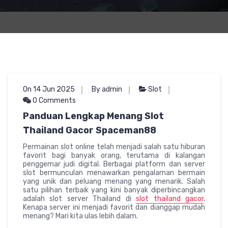
On 14 Jun 2025
By admin
Slot
0 Comments
Panduan Lengkap Menang Slot
Thailand Gacor Spaceman88
Permainan slot online telah menjadi salah satu hiburan
favorit bagi banyak orang, terutama di kalangan
penggemar judi digital. Berbagai platform dan server
slot bermunculan menawarkan pengalaman bermain
yang unik dan peluang menang yang menarik. Salah
satu pilihan terbaik yang kini banyak diperbincangkan
adalah slot server Thailand di
slot thailand gacor
.
Kenapa server ini menjadi favorit dan dianggap mudah
menang? Mari kita ulas lebih dalam.