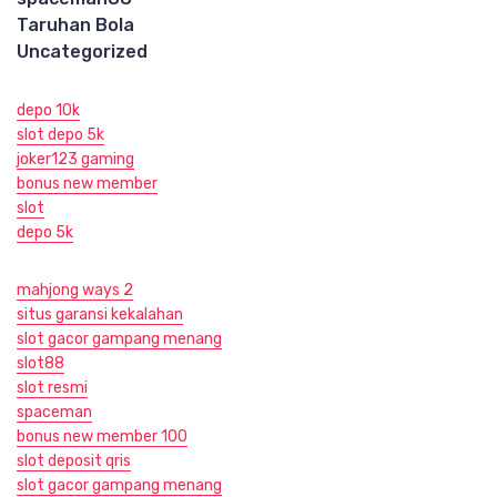
Taruhan Bola
Uncategorized
depo 10k
slot depo 5k
joker123 gaming
bonus new member
slot
depo 5k
mahjong ways 2
situs garansi kekalahan
slot gacor gampang menang
slot88
slot resmi
spaceman
bonus new member 100
slot deposit qris
slot gacor gampang menang