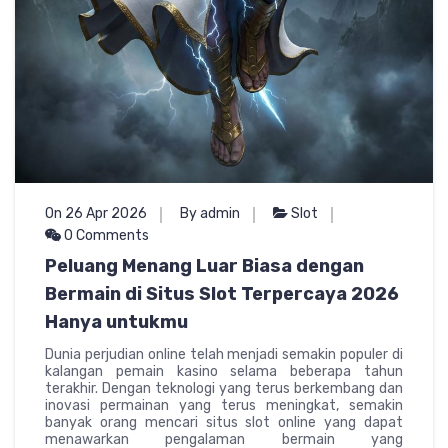
On 26 Apr 2026
By admin
Slot
0 Comments
Peluang Menang Luar Biasa dengan
Bermain di Situs Slot Terpercaya 2026
Hanya untukmu
Dunia perjudian online telah menjadi semakin populer di
kalangan pemain kasino selama beberapa tahun
terakhir. Dengan teknologi yang terus berkembang dan
inovasi permainan yang terus meningkat, semakin
banyak orang mencari situs slot online yang dapat
menawarkan pengalaman bermain yang