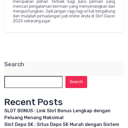
merupakan pilihan terbaik bagi para pemain yang
mencari pengalaman bermain yang menyenangkan dan
menguntungkan. Jadi jangan ragu lagi untuk bergabung
dan mulailah petualangan judi online Anda di Slot Gacor
2025 sekarang juga!
Search
Search
Recent Posts
SLOT BONUS : Link Slot Bonus Lengkap dengan
Peluang Menang Maksimal
Slot Depo 5K : Situs Depo 5K Murah dengan Sistem