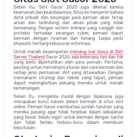
Selain itu, Slot Gacor 2025 juga dikenal karena
keamanan dan keandalannya. Situs ini menjamin bahwa
data pribadi dan keuangan para pemain akan tetap
aman dan terlindungi dari akses pihak yang tidak
berwenang. Dengan sistem enkripsi yang canggih dan
proteksi terhadap serangan cyber, pemain dapat
bermain dengan nyaman dan tenang tanpa perlu
khawatir tentang kebocoran informasi.
Untuk meraih kesempatan
menang luar biasa di Slot
Server Thailand
Gacor 2025, ada beberapa tips dan trik
yang perlu diperhatikan oleh para pemain. Pertama,
penting untuk memahami aturan dan cara bermain dari
setiap jenis permainan slot yang ditawarkan. Dengan
memahami strategi dan teknik yang tepat, pemain
dapat meningkatkan peluang mereka untuk meraih
kemenangan.
Selain itu, mengelola modal dengan bijaksana juga
merupakan kunci sukses dalam bermain di situs slot
online. Pemain harus membatasi jumlah taruhan yang
mereka pasang agar tidak terjebak dalam kekalahan
yang besar. Selalu ingat untuk bermain dengan santai
dan tidak terlalu terburu-buru dalam membuat
keputusan.