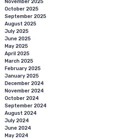
November 2025
October 2025
September 2025
August 2025
July 2025
June 2025
May 2025
April 2025
March 2025
February 2025
January 2025
December 2024
November 2024
October 2024
September 2024
August 2024
July 2024
June 2024
May 2024