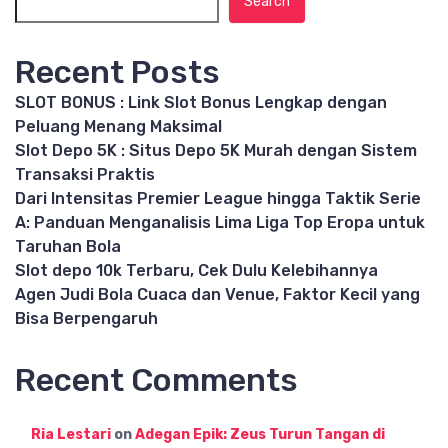
Search
Recent Posts
SLOT BONUS : Link Slot Bonus Lengkap dengan
Peluang Menang Maksimal
Slot Depo 5K : Situs Depo 5K Murah dengan Sistem
Transaksi Praktis
Dari Intensitas Premier League hingga Taktik Serie
A: Panduan Menganalisis Lima Liga Top Eropa untuk
Taruhan Bola
Slot depo 10k Terbaru, Cek Dulu Kelebihannya
Agen Judi Bola Cuaca dan Venue, Faktor Kecil yang
Bisa Berpengaruh
Recent Comments
Ria Lestari
on
Adegan Epik: Zeus Turun Tangan di