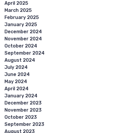
April 2025
March 2025
February 2025
January 2025
December 2024
November 2024
October 2024
September 2024
August 2024
July 2024
June 2024
May 2024
April 2024
January 2024
December 2023
November 2023
October 2023
September 2023
August 2023