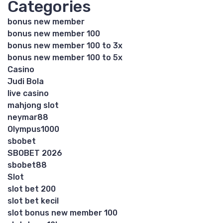
Categories
bonus new member
bonus new member 100
bonus new member 100 to 3x
bonus new member 100 to 5x
Casino
Judi Bola
live casino
mahjong slot
neymar88
Olympus1000
sbobet
SBOBET 2026
sbobet88
Slot
slot bet 200
slot bet kecil
slot bonus new member 100