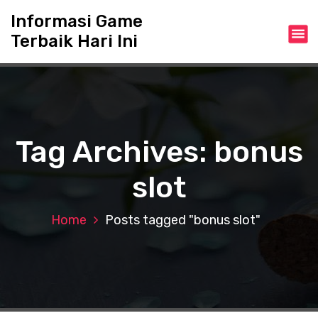
S
Informasi Game
k
Terbaik Hari Ini
i
p
t
o
c
o
n
Tag Archives: bonus
t
e
slot
n
t
Home
Posts tagged "bonus slot"