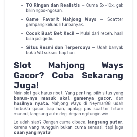
TO Ringan dan Realistis
— Cuma 3x–10x, gak
bikin ngos-ngosan.
Game Favorit Mahjong Ways
— Scatter
gampang keluar, fitur banyak.
Cocok Buat Bet Kecil
— Mulai dari receh, hasil
bisa jadi gede.
Situs Resmi dan Terpercaya
— Udah banyak
bukti WD sukses tiap hari.
Slot Mahjong Ways
Gacor? Coba Sekarang
Juga!
Main slot gak harus ribet. Yang penting, pilih situs yang
bonus-nya masuk akal
,
gamenya gacor
, dan
hasilnya nyata
. Mahjong Ways di Neymar88 udah
terbukti gacor tiap hari, apalagi pas scatter hitam
muncul, langsung auto deg-degan ngitungin win.
Lo udah siap? Jangan cuma dibaca,
langsung puter
,
karena yang nungguin bukan cuma sensasi, tapi juga
cuan yang nyata
!