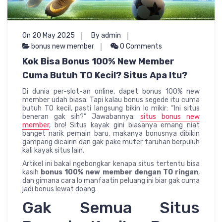
On 20 May 2025
By admin
bonus new member
0 Comments
Kok Bisa Bonus 100% New Member
Cuma Butuh TO Kecil? Situs Apa Itu?
Di dunia per-slot-an online, dapet bonus 100% new
member udah biasa. Tapi kalau bonus segede itu cuma
butuh TO kecil, pasti langsung bikin lo mikir: “Ini situs
beneran gak sih?” Jawabannya:
situs bonus new
member
, bro! Situs kayak gini biasanya emang niat
banget narik pemain baru, makanya bonusnya dibikin
gampang dicairin dan gak pake muter taruhan berpuluh
kali kayak situs lain.
Artikel ini bakal ngebongkar kenapa situs tertentu bisa
kasih
bonus 100% new member dengan TO ringan
,
dan gimana cara lo manfaatin peluang ini biar gak cuma
jadi bonus lewat doang.
Gak Semua Situs