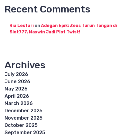
Recent Comments
Ria Lestari
on
Adegan Epik: Zeus Turun Tangan di
Slot777, Maxwin Jadi Plot Twist!
Archives
July 2026
June 2026
May 2026
April 2026
March 2026
December 2025
November 2025
October 2025
September 2025