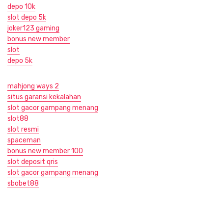
depo 10k
slot depo 5k
joker123 gaming
bonus new member
slot
depo 5k
mahjong ways 2
situs garansi kekalahan
slot gacor gampang menang
slot88
slot resmi
spaceman
bonus new member 100
slot deposit qris
slot gacor gampang menang
sbobet88