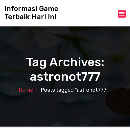
S
Informasi Game
k
Terbaik Hari Ini
i
p
t
o
c
o
n
Tag Archives:
t
e
astronot777
n
t
Home
Posts tagged "astronot777"